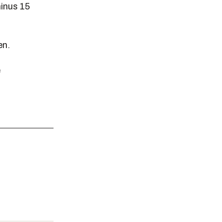
minus 15
en.
e