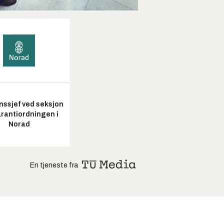
nssjef ved seksjon
arantiordningen i
Norad
En tjeneste fra