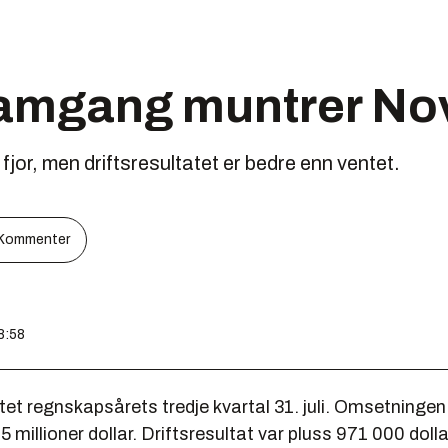
ramgang muntrer Nov
 fjor, men driftsresultatet er bedre enn ventet.
Kommenter
8:58
tet regnskapsårets tredje kvartal 31. juli. Omsetninge
45 millioner dollar. Driftsresultat var pluss 971
000
doll