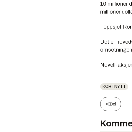
10 millioner 
millioner doll
Toppsjef Ron 
Det er hoveds
omsetningen
Novell-aksjen
KORTNYTT
Del
Komme