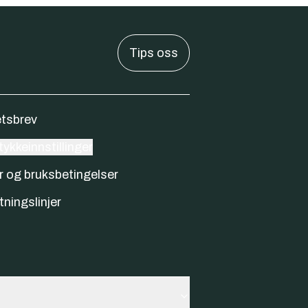
Tips oss
tsbrev
ykkeinnstillinger
r og bruksbetingelser
tningslinjer