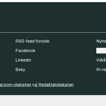
RSS-feed forside
Nyhe
Facebook
Samt
Linkedin
Vilkå
Bsky
KI-re
varsom-plakaten
og
Redaktørplakaten