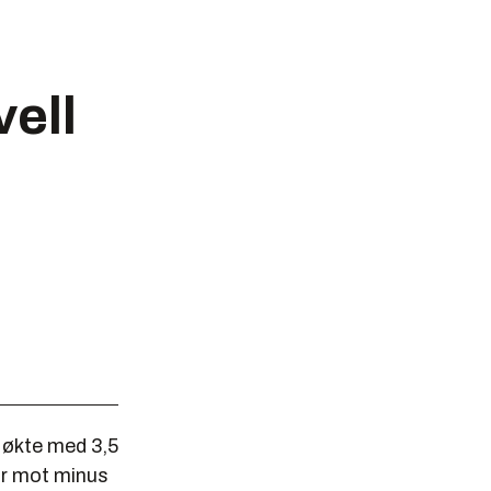
ell
n økte med 3,5
ar mot minus