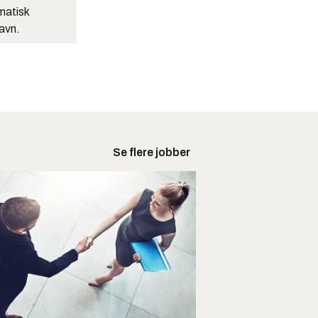
matisk
navn.
Se flere jobber