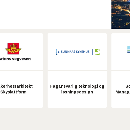
kkerhetsarkitekt
Fagansvarlig teknologi og
So
Skyplattform
løsningsdesign
Manag