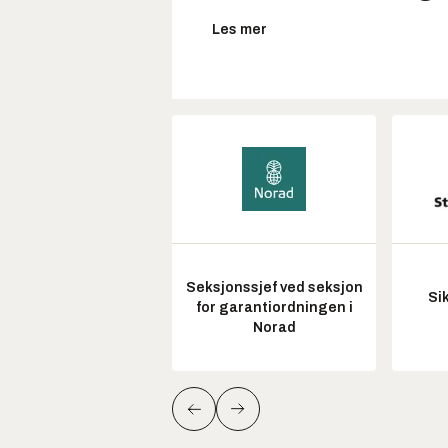
Les mer
Seksjonssjef ved seksjon
Si
for garantiordningen i
Norad