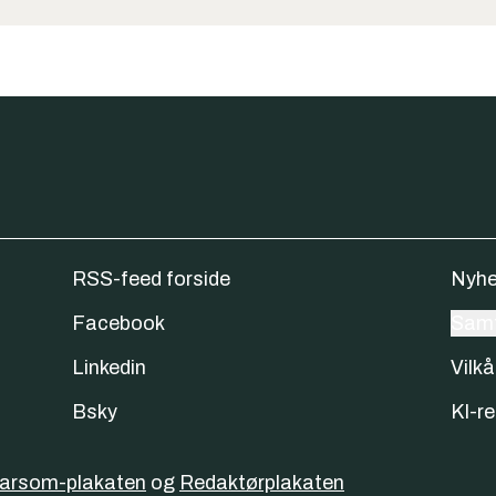
RSS-feed forside
Nyhe
Facebook
Samt
Linkedin
Vilkå
Bsky
KI-re
varsom-plakaten
og
Redaktørplakaten