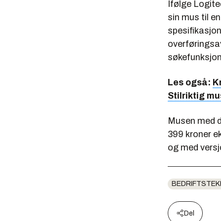
Ifølge Logite
sin mus til e
spesifikasjo
overføringsav
søkefunksjon
Les også:
K
Stilriktig m
Musen med de
399 kroner e
og med versj
BEDRIFTSTEK
Del