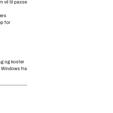
 vil til passe
ers
pp for
ag og koster
å Windows fra