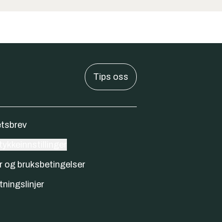
Tips oss
tsbrev
ykkeinnstillinger
r og bruksbetingelser
tningslinjer