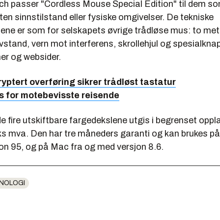
ch passer "Cordless Mouse Special Edition" til dem som
nten sinnstilstand eller fysiske omgivelser. De tekniske
nene er som for selskapets øvrige trådløse mus: to met
stand, vern mot interferens, skrollehjul og spesialkna
er og websider.
ryptert overføring sikrer trådløst tastatur
us for motebevisste reisende
 fire utskiftbare fargedekslene utgis i begrenset oppl
ks mva. Den har tre måneders garanti og kan brukes p
on 95, og på Mac fra og med versjon 8.6.
NOLOGI