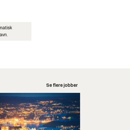
matisk
navn.
Se flere jobber