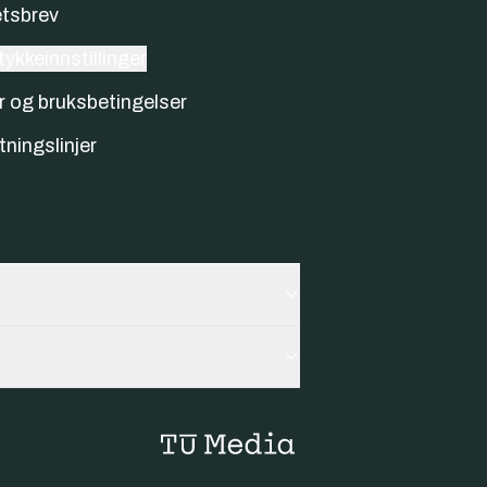
tsbrev
ykkeinnstillinger
r og bruksbetingelser
tningslinjer