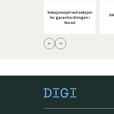
Seksjonssjef ved seksjon
Si
for garantiordningen i
Norad