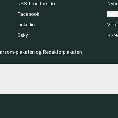
RSS-feed forside
Nyhe
Facebook
Samt
Linkedin
Vilkå
Bsky
KI-re
varsom-plakaten
og
Redaktørplakaten