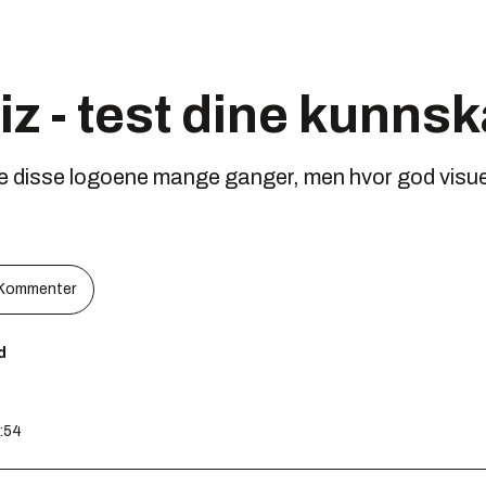
z - test dine kunns
alle disse logoene mange ganger, men hvor god visu
Kommenter
d
6:54