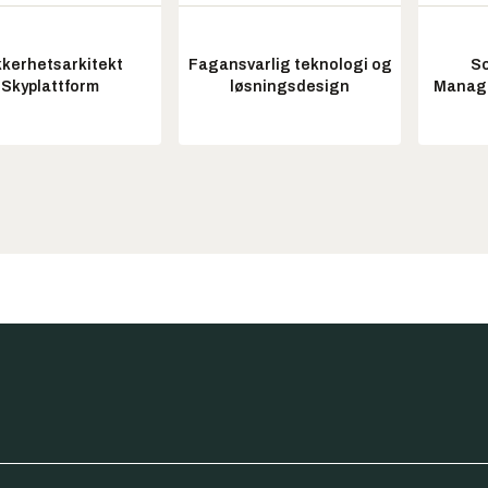
kkerhetsarkitekt
Fagansvarlig teknologi og
So
Skyplattform
løsningsdesign
Manag