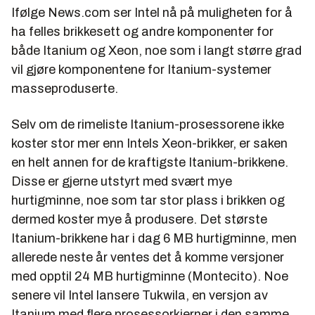
Ifølge News.com ser Intel nå på muligheten for å
ha felles brikkesett og andre komponenter for
både Itanium og Xeon, noe som i langt større grad
vil gjøre komponentene for Itanium-systemer
masseproduserte.
Selv om de rimeliste Itanium-prosessorene ikke
koster stor mer enn Intels Xeon-brikker, er saken
en helt annen for de kraftigste Itanium-brikkene.
Disse er gjerne utstyrt med svært mye
hurtigminne, noe som tar stor plass i brikken og
dermed koster mye å produsere. Det største
Itanium-brikkene har i dag 6 MB hurtigminne, men
allerede neste år ventes det å komme versjoner
med opptil 24 MB hurtigminne (Montecito). Noe
senere vil Intel lansere Tukwila, en versjon av
Itanium med flere prosessorkjerner i den samme