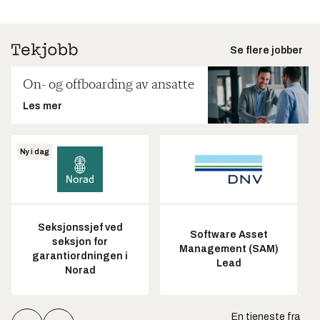
Se flere jobber
On- og offboarding av ansatte
Les mer
Ny i dag
Seksjonssjef ved
Software Asset
seksjon for
Management (SAM)
garantiordningen i
Lead
Norad
En tjeneste fra