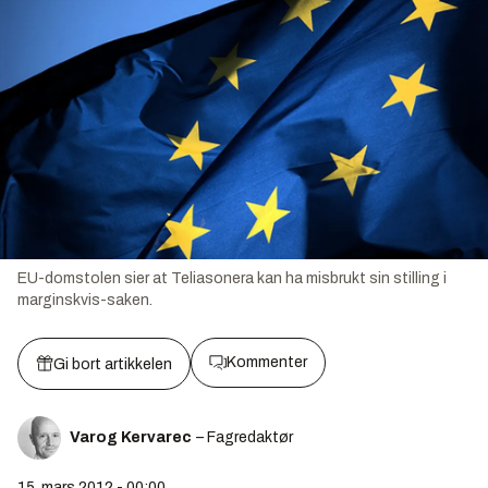
EU-domstolen sier at Teliasonera
kan
ha misbrukt sin stilling i
marginskvis-saken.
Kommenter
Gi bort artikkelen
Varog Kervarec
– Fagredaktør
15. mars 2012 - 00:00