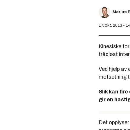
Marius 
17. okt. 2013 - 1
Kinesiske fo
trådløst inte
Ved hjelp av 
motsetning ti
Slik kan fir
gir en hasti
Det opplyser