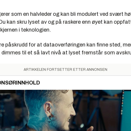
erer som en halvleder og kan bli modulert ved svært h
Du kan skru lyset av og på raskere enn øyet kan oppfat
kjernen i teknologien.
e påskrudd for at dataoverføringen kan finne sted, men
d dimmes til et så lavt nivå at lyset fremstår som avskr
ARTIKKELEN FORTSETTER ETTER ANNONSEN
ONSØRINNHOLD