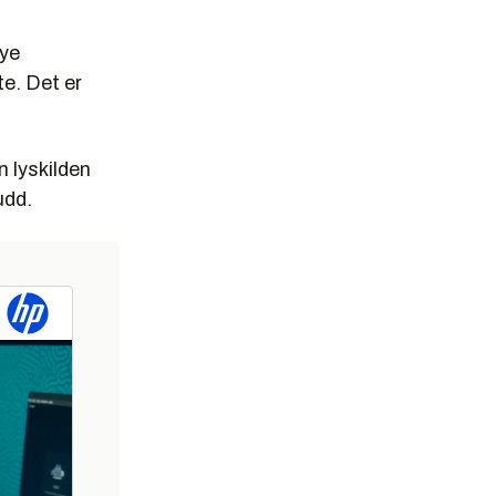
øye
te. Det er
 lyskilden
udd.