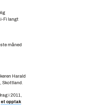
lig
i-Fi langt
neste måned
ikeren Harald
, Skottland.
rag i 2011,
e
et opptak