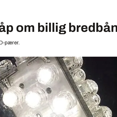
håp om billig bredbå
D-pærer.