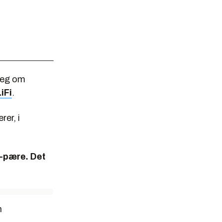
seg om
iFi
.
rer, i
D-pære. Det
n