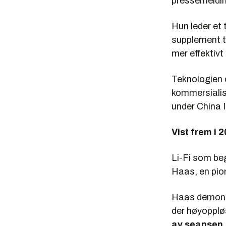
pressemeldin
Hun leder et 
supplement ti
mer effektivt
Teknologien 
kommersialis
under China I
Vist frem i 
Li-Fi som beg
Haas, en pion
Haas demonst
der høyoppløs
av seansen
.