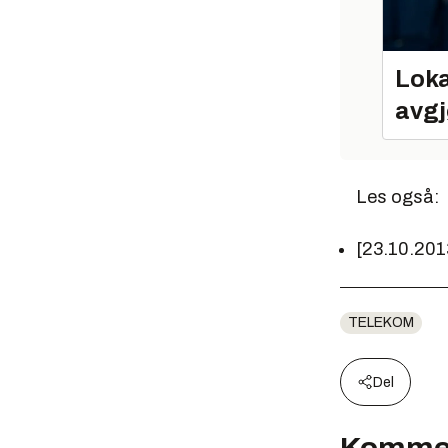
Loka
avgj
Les også:
[23.10.201
TELEKOM
Del