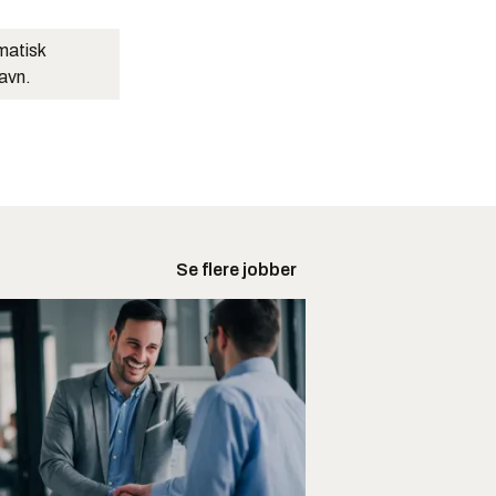
matisk
navn.
Se flere jobber