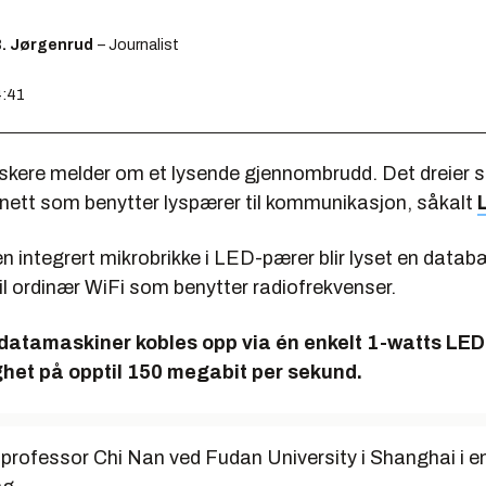
B. Jørgenrud
– Journalist
4:41
rskere melder om et lysende gjennombrudd. Det dreier 
rnett som benytter lyspærer til kommunikasjon, såkalt
L
en integrert mikrobrikke i LED-pærer blir lyset en databæ
l ordinær WiFi som benytter radiofrekvenser.
e datamaskiner kobles opp via én enkelt 1-watts LE
ghet på opptil 150 megabit per sekund.
 professor Chi Nan ved Fudan University i Shanghai i e