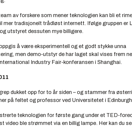
g.
team av forskere som mener teknologien kan bli et rime
l mer tradisjonelt trådløst internett. Ifølge gruppen er L
 og utstyret dessuten mye billigere.
oppgis å være eksperimentell og et godt stykke unna
ering, men demo-utstyr de har laget skal vises frem 
nternational Industry Fair-konferansen i Shanghai.
2011
rep dukket opp for to år siden – og stammer fra østerr
er på feltet og professor ved Universitetet i Edinburgh
rerte teknologien for første gang under et TED-fored
t video ble strømmet via en billig lampe. Her kan du s