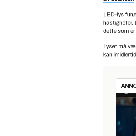
LED-lys fung
hastigheter. 
dette som er 
Lyset må vær
kan imidlerti
ANN