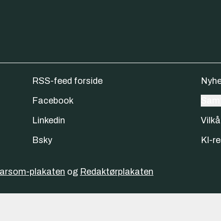
RSS-feed forside
Nyhe
Facebook
Samt
Linkedin
Vilkå
Bsky
KI-re
varsom-plakaten
og
Redaktørplakaten