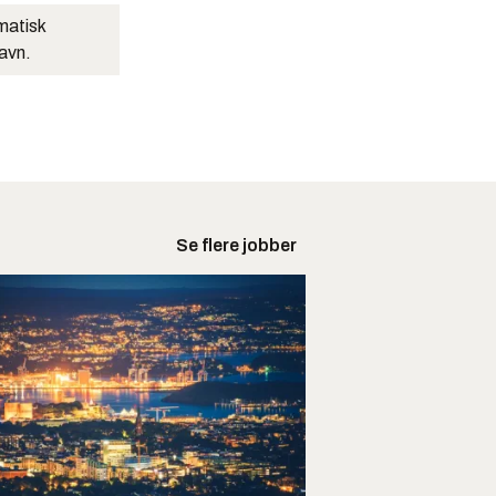
matisk
navn.
Se flere jobber