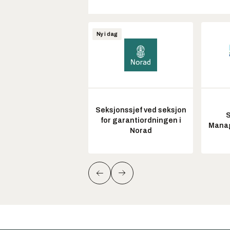
Ny i dag
Seksjonssjef ved seksjon
S
for garantiordningen i
Manag
Norad