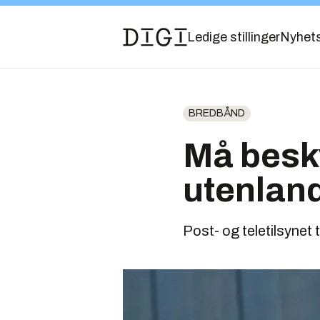
Ledige stillinger
Nyhet
BREDBÅND
Må besk
utenland
Post- og teletilsynet 