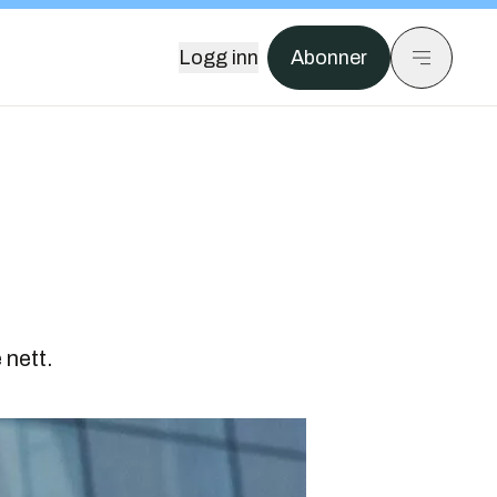
Logg inn
Abonner
 nett.