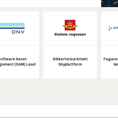
oftware Asset
Sikkerhetsarkitekt
Fagansv
ement (SAM) Lead
Skyplattform
lø