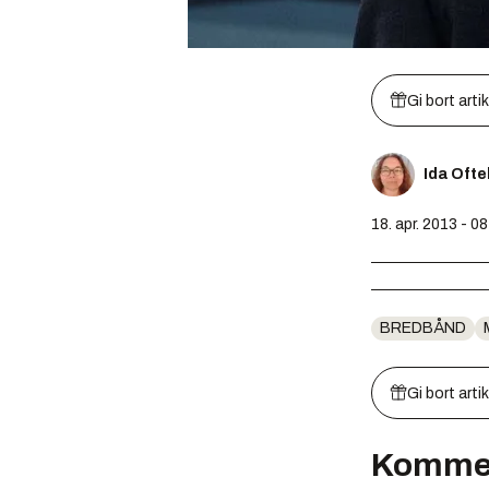
Gi bort arti
Ida Oft
18. apr. 2013 - 08
BREDBÅND
Gi bort arti
Komme