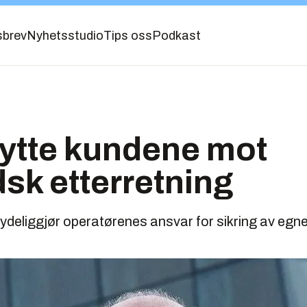
sbrev
Nyhetsstudio
Tips oss
Podkast
ytte kundene mot
sk etterretning
tydeliggjør operatørenes ansvar for sikring av egne