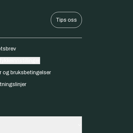
Tips oss
tsbrev
ykkeinnstillinger
r og bruksbetingelser
tningslinjer