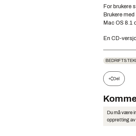
For brukere 
Brukere med 
Mac OS 8.1 o
En CD-versjo
BEDRIFTSTEK
Del
Komme
Du må være in
oppretting av