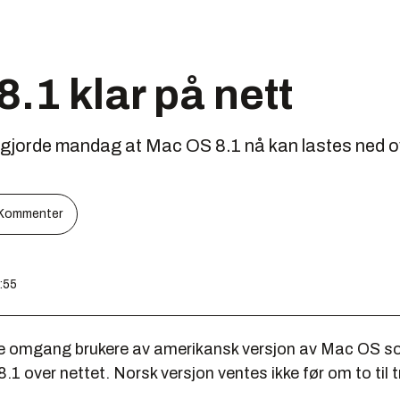
.1 klar på nett
jorde mandag at Mac OS 8.1 nå kan lastes ned ov
Kommenter
n
9:55
ste omgang brukere av amerikansk versjon av Mac OS s
1 over nettet. Norsk versjon ventes ikke før om to til 