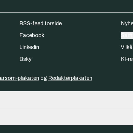
RSS-feed forside
Nyhe
Facebook
Samt
Linkedin
Vilkå
Bsky
KI-re
varsom-plakaten
og
Redaktørplakaten