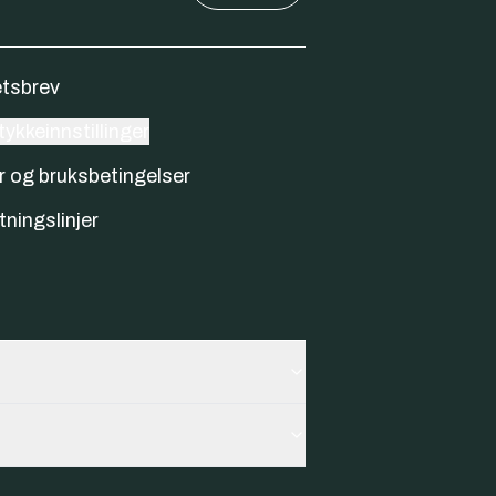
tsbrev
ykkeinnstillinger
r og bruksbetingelser
tningslinjer