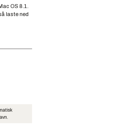
 Mac OS 8.1.
så laste ned
matisk
navn.