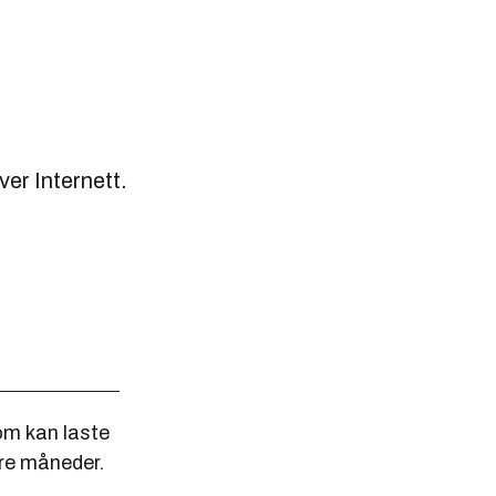
er Internett.
om kan laste
tre måneder.