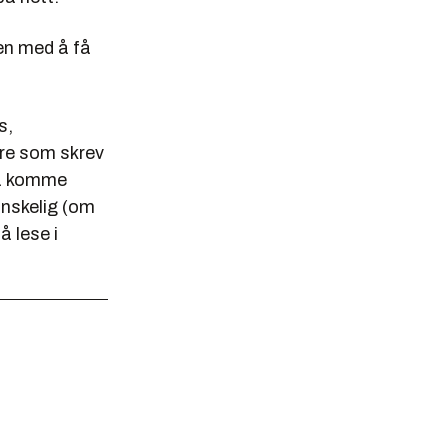
en med å få
s,
kere som skrev
 å komme
anskelig (om
å lese i