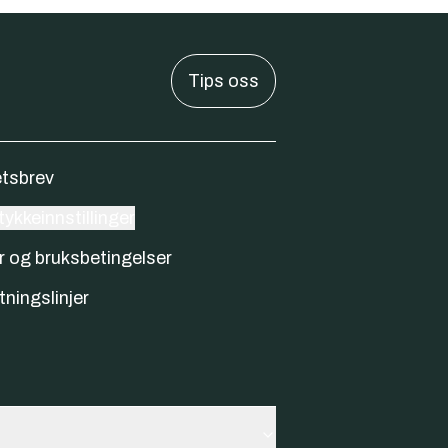
Tips oss
tsbrev
ykkeinnstillinger
r og bruksbetingelser
tningslinjer