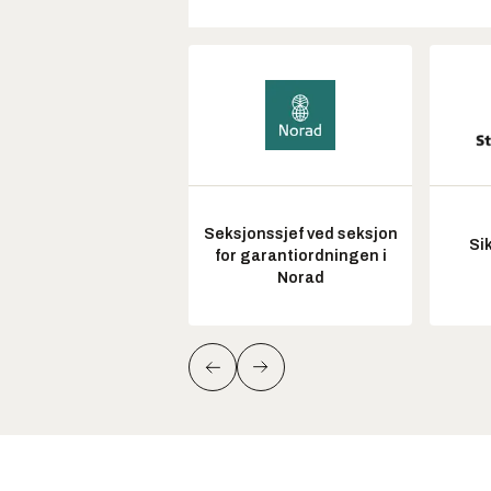
Seksjonssjef ved seksjon
Si
for garantiordningen i
Norad