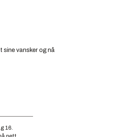
t sine vansker og nå
g 16.
på nett.