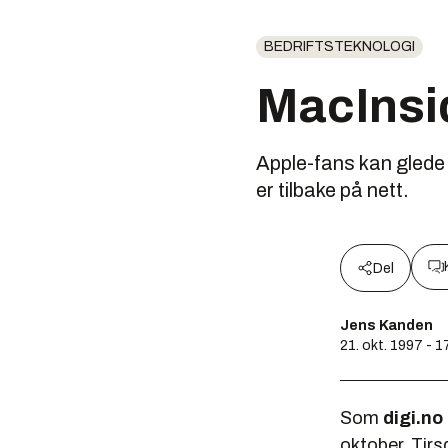
BEDRIFTSTEKNOLOGI
MacInsid
Apple-fans kan glede
er tilbake på nett.
Del
Jens Kanden
21. okt. 1997 - 1
Som
digi.no
oktober. Tirs