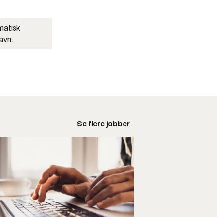
matisk
navn.
Se flere jobber