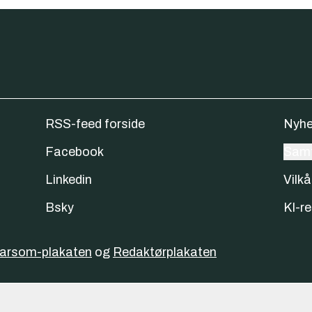
RSS-feed forside
Nyhe
Facebook
Samt
Linkedin
Vilkå
Bsky
KI-re
varsom-plakaten
og
Redaktørplakaten