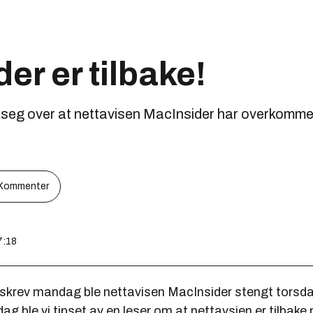
er er tilbake!
 seg over at nettavisen MacInsider har overkomme
Kommenter
7:18
skrev mandag ble nettavisen MacInsider stengt torsda
dag ble vi tipset av en leser om at nettavsien er tilbake 