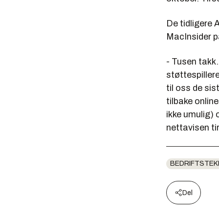
De tidligere 
MacInsider på
- Tusen takk.
støttespiller
til oss de s
tilbake onlin
ikke umulig) 
nettavisen t
BEDRIFTSTEK
Del