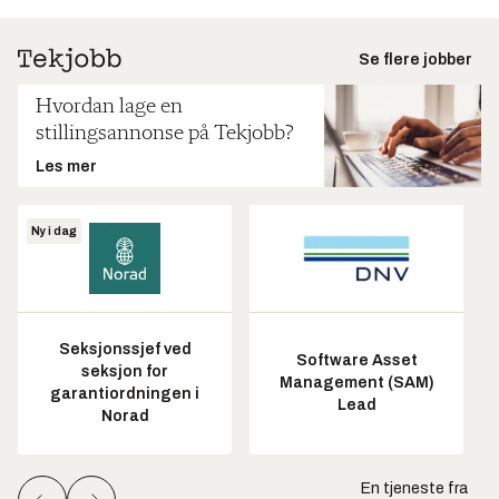
Se flere jobber
Hvordan lage en
stillingsannonse på Tekjobb?
Les mer
Ny i dag
Seksjonssjef ved
Software Asset
seksjon for
Management (SAM)
garantiordningen i
Lead
Norad
En tjeneste fra