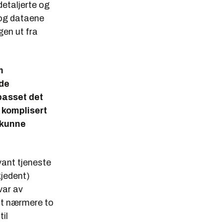
detaljerte og
 og dataene
en ut fra
m
lde
passet det
 komplisert
 kunne
vant tjeneste
kjedent)
rvar av
at nærmere to
il