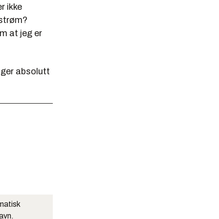
r ikke
 strøm?
m at jeg er
enger absolutt
matisk
navn.