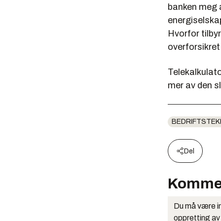
banken meg at
energiselska
Hvorfor tilby
overforsikret
Telekalkulato
mer av den s
BEDRIFTSTEK
Del
Komme
Du må være in
oppretting av