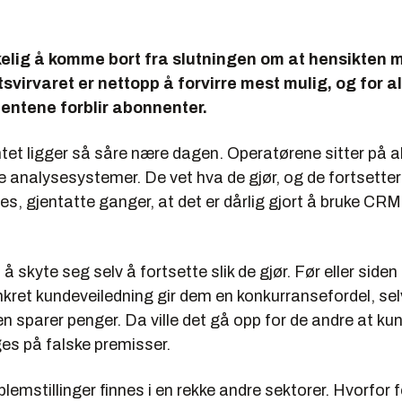
kelig å komme bort fra slutningen om at hensikten 
irvaret er nettopp å forvirre mest mulig, og for al
entene forblir abonnenter.
t ligger så såre nære dagen. Operatørene sitter på al
 analysesystemer. De vet hva de gjør, og de fortsetter 
les, gjentatte ganger, at det er dårlig gjort å bruke CRM 
 å skyte seg selv å fortsette slik de gjør. Før eller siden
nkret kundeveiledning gir dem en konkurransefordel, se
n sparer penger. Da ville det gå opp for de andre at kun
es på falske premisser.
lemstillinger finnes i en rekke andre sektorer. Hvorfor fo