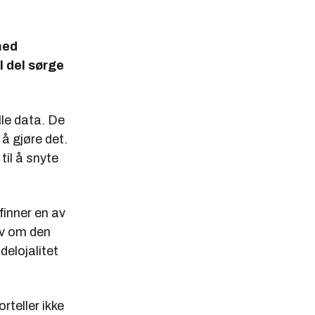
med
l del sørge
le data. De
å gjøre det.
til å snyte
 finner en av
lv om den
delojalitet
rteller ikke