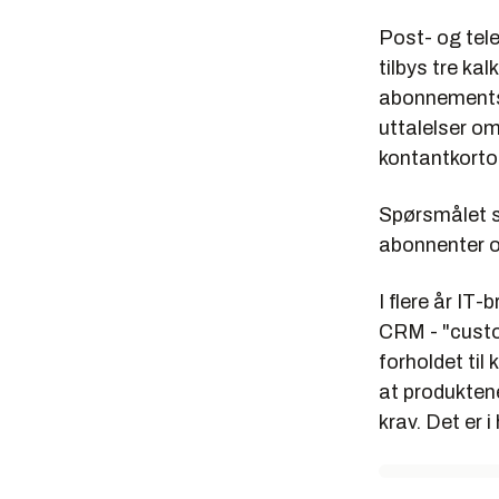
Post- og tel
tilbys tre ka
abonnementst
uttalelser om
kontantkorto
Spørsmålet s
abonnenter 
I flere år IT
CRM - "custo
forholdet til
at produktene
krav. Det er i