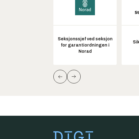
Seksjonssjef ved seksjon
Si
for garantiordningen i
Norad