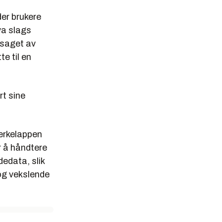
er brukere
hva slags
dsaget av
e til en
rt sine
merkelappen
 å håndtere
dedata, slik
 og vekslende