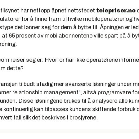
etilsynet har nettopp åpnet nettstedet
telepriser.no
d
lkulatorer for å finne fram til hvilke mobiloperatører og 
ype det lønner seg for dem å bytte til. Åpningen er le
 at 65 prosent av mobilabonnentene ville spart på å bytt
rdning.
om reiser seg er: Hvorfor har ikke operatørene informe
om dette?
-bransjen tilbudt stadig mer avanserte løsninger under 
mer relationship management", altså programvare for
 kunden. Disse løsningene brukes til å analysere alle kun
 kontinuerlig kan tilpasses kundens skiftende forbruk
 hvert fall slik det beskrives i brosjyrene.