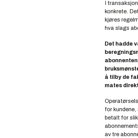
I transaksjon
konkrete. De
kjøres regel
hva slags ab
Det hadde v
beregningsm
abonnentene 
bruksmønste
å tilby de f
mates direkt
Operatørselsk
for kundene,
betalt for sli
abonnementsf
av tre abonne