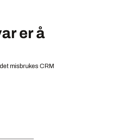
r er å
stedet misbrukes CRM