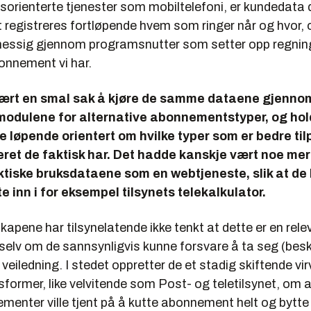
sorienterte tjenester som mobiltelefoni, er kundedata 
t registreres fortløpende hvem som ringer når og hvor,
messig gjennom programsnutter som setter opp regning
onnement vi har.
ært en smal sak å kjøre de samme dataene gjenno
odulene for alternative abonnementstyper, og ho
løpende orientert om hvilke typer som er bedre til
ret de faktisk har. Det hadde kanskje vært noe mer
aktiske bruksdataene som en webtjeneste, slik at de
e inn i for eksempel tilsynets telekalkulator.
apene har tilsynelatende ikke tenkt at dette er en rele
 selv om de sannsynligvis kunne forsvare å ta seg (bes
k veiledning. I stedet oppretter de et stadig skiftende vi
ormer, like velvitende som Post- og teletilsynet, om 
menter ville tjent på å kutte abonnement helt og bytte t