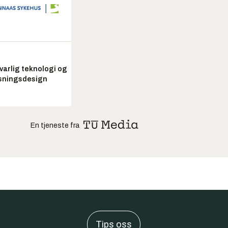
arlig teknologi og
sningsdesign
En tjeneste fra
Tips oss