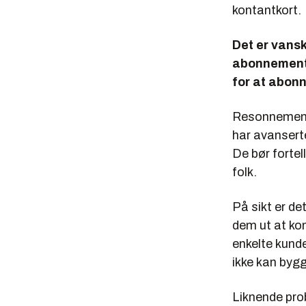
kontantkort.
Det er vans
abonnementsv
for at abonn
Resonnemente
har avanserte
De bør fortel
folk.
På sikt er det
dem ut at ko
enkelte kunde
ikke kan bygg
Liknende prob