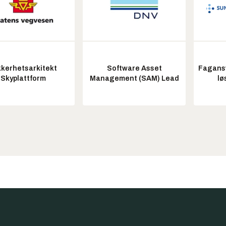
kkerhetsarkitekt
Software Asset
Fagansv
Skyplattform
Management (SAM) Lead
lø