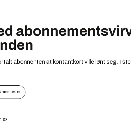
ed abonnementsvirva
unden
talt abonnenten at kontantkort ville lønt seg. I 
Kommenter
14:03