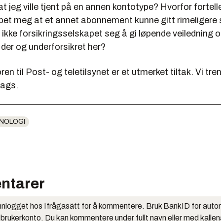
 jeg ville tjent på en annen kontotype? Hvorfor fortelle
pet meg at et annet abonnement kunne gitt rimeligere
r ikke forsikringsselskapet seg å gi løpende veiledning o
 der og underforsikret her?
ren til Post- og teletilsynet er et utmerket tiltak. Vi tr
lags.
NOLOGI
ntarer
nlogget hos Ifrågasätt for å kommentere. Bruk BankID for auto
 brukerkonto. Du kan kommentere under fullt navn eller med kalle