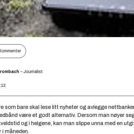
Kommenter
Brombach
– Journalist
:12
e som bare skal lese litt nyheter og avlegge nettbanke
redbånd være et godt alternativ. Dersom man nøyer se
kveldstid og i helgene, kan man slippe unna med en utgi
r i måneden.