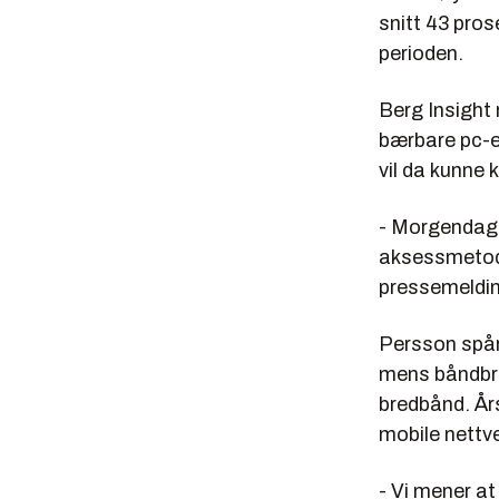
snitt 43 pros
perioden.
Berg Insight 
bærbare pc-e
vil da kunne 
- Morgendage
aksessmetode
pressemeldin
Persson spår 
mens båndbre
bredbånd. Års
mobile nettve
- Vi mener at