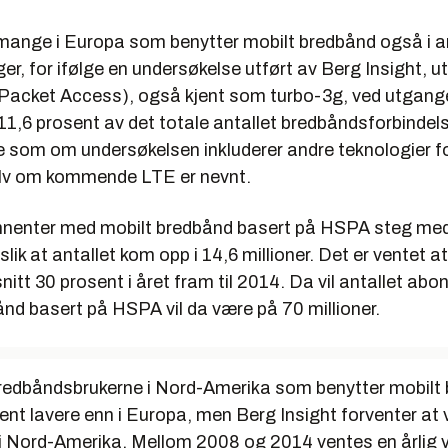
t mange i Europa som benytter mobilt bredbånd også i 
, for ifølge en undersøkelse utført av Berg Insight, 
Packet Access), også kjent som turbo-3g, ved utgan
1,6 prosent av det totale antallet bredbåndsforbindels
ke som om undersøkelsen inkluderer andre teknologier f
lv om kommende LTE er nevnt.
nnenter med mobilt bredbånd basert på HSPA steg med
 slik at antallet kom opp i 14,6 millioner. Det er ventet at
nitt 30 prosent i året fram til 2014. Da vil antallet ab
nd basert på HSPA vil da være på 70 millioner.
redbåndsbrukerne i Nord-Amerika som benytter mobilt 
nt lavere enn i Europa, men Berg Insight forventer at v
i Nord-Amerika. Mellom 2008 og 2014 ventes en årlig v