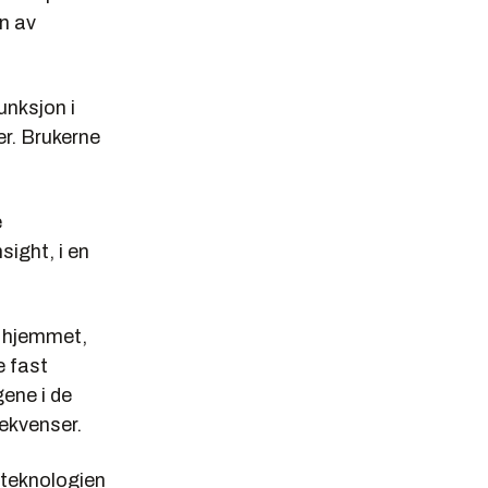
en av
unksjon i
r. Brukerne
e
ight, i en
v hjemmet,
e fast
ene i de
rekvenser.
 teknologien