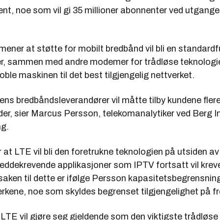
ent, noe som vil gi 35 millioner abonnenter ved utgang
mener at støtte for mobilt bredbånd vil bli en standardf
r, sammen med andre modemer for trådløse teknologie
koble maskinen til det best tilgjengelig nettverket.
ns bredbåndsleverandører vil måtte tilby kundene fler
r, sier Marcus Persson, telekomanalytiker ved Berg Ins
g.
at LTE vil bli den foretrukne teknologien på utsiden a
ddekrevende applikasjoner som IPTV fortsatt vil krev
aken til dette er ifølge Persson kapasitetsbegrensning
rkene, noe som skyldes begrenset tilgjengelighet på f
 LTE vil gjøre seg gjeldende som den viktigste trådløse