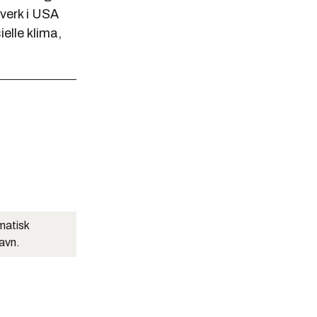
verk i USA
ielle klima,
matisk
navn.