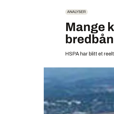
ANALYSER
Mange ko
bredbå
HSPA har blitt et reel