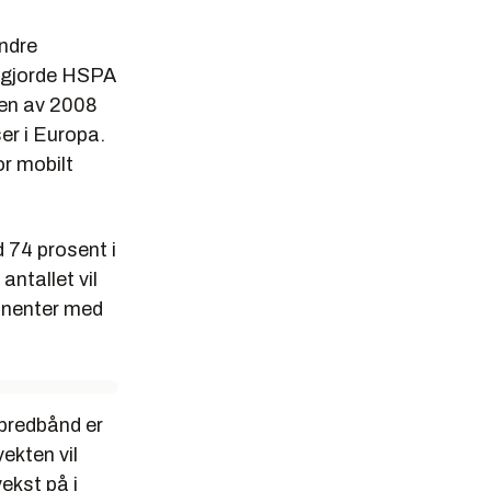
andre
utgjorde HSPA
gen av 2008
er i Europa.
or mobilt
 74 prosent i
 antallet vil
onnenter med
bredbånd er
ekten vil
ekst på i