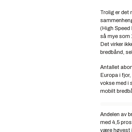
Trolig er de
sammenhenger
(High Speed 
så mye som 1
Det virker ik
bredbånd, se
Antallet abo
Europa i fjor,
vokse med i s
mobilt bredbå
Andelen av b
med 4,5 prose
være høyest 