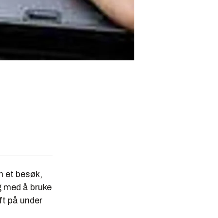
n et besøk,
g med å bruke
ft på under