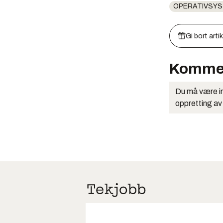
OPERATIVSY
Gi bort arti
Komme
Du må være in
oppretting av