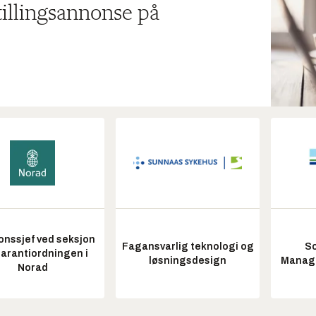
tillingsannonse på
onssjef ved seksjon
Fagansvarlig teknologi og
So
garantiordningen i
løsningsdesign
Manag
Norad