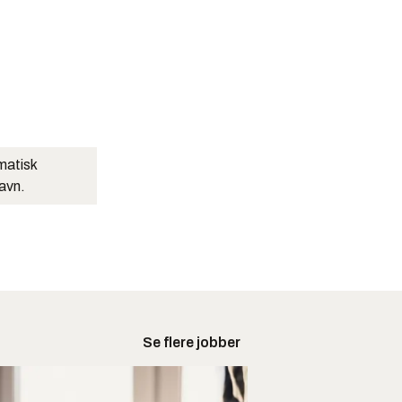
matisk
navn.
Se flere jobber