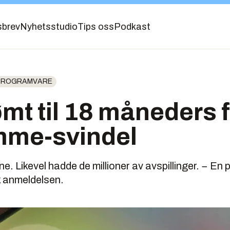
sbrev
Nyhetsstudio
Tips oss
Podkast
 PROGRAMVARE
mt til 18 måneders 
ømme-svindel
e. Likevel hadde de millioner av avspillinger. − En pr
 anmeldelsen.