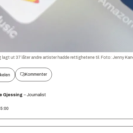
agt ut 37 låter andre artister hadde rettighetene til.
Foto:
Jenny Kan
Kommenter
kkelen
e Gjessing
– Journalist
05:00