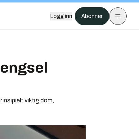
Logg inn
Abonner
fengsel
insipielt viktig dom,