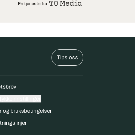
En tjeneste fra
Tips oss
tsbrev
ykkeinnstillinger
r og bruksbetingelser
tningslinjer