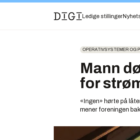
Ledige stillinger
Nyhet
OPERATIVSYSTEMER OG
Mann dø
for str
«Ingen» hørte på låten
mener foreningen bak