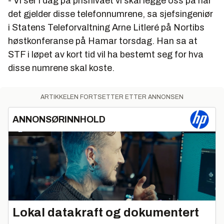
- Vi ser i dag på prisnivået vi skal legge oss på når
det gjelder disse telefonnumrene, sa sjefsingeniør
i Statens Teleforvaltning Arne Litleré på Nortibs
høstkonferanse på Hamar torsdag. Han sa at
STF i løpet av kort tid vil ha bestemt seg for hva
disse numrene skal koste.
ARTIKKELEN FORTSETTER ETTER ANNONSEN
ANNONSØRINNHOLD
Lokal datakraft og dokumentert