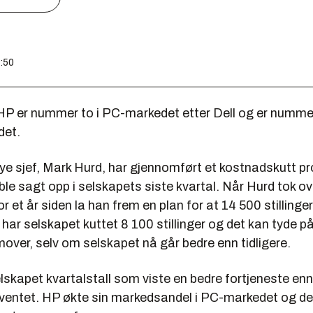
7:50
HP er nummer to i PC-markedet etter Dell og er nummer
det.
ye sjef, Mark Hurd, har gjennomført et kostnadskutt p
le sagt opp i selskapets siste kvartal. Når Hurd tok ov
or et år siden la han frem en plan for at 14
500
stillinger
å har selskapet kuttet 8
100
stillinger og det kan tyde på 
emover, selv om selskapet nå går bedre enn tidligere.
lskapet kvartalstall som viste en bedre fortjeneste en
ventet. HP økte sin markedsandel i PC-markedet og de