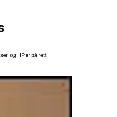
s
er, og HP er på rett