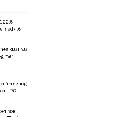
å 22,6
te med 4,6
helt klart har
 og mer
 en fremgang
sent. PC-
sten noe