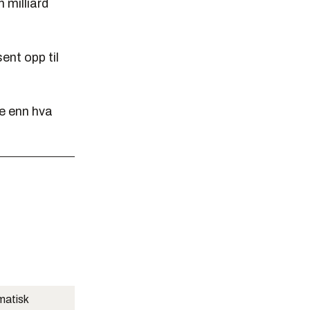
 milliard
nt opp til
ve enn hva
matisk