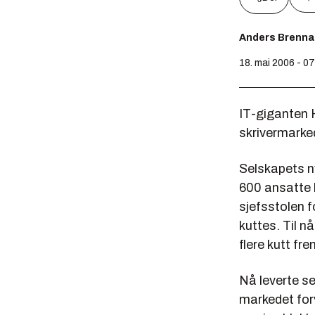
Anders Brenna
18. mai 2006 - 0
IT-giganten 
skrivermarke
Selskapets n
600
ansatte b
sjefsstolen f
kuttes. Til n
flere kutt fr
Nå leverte se
markedet for