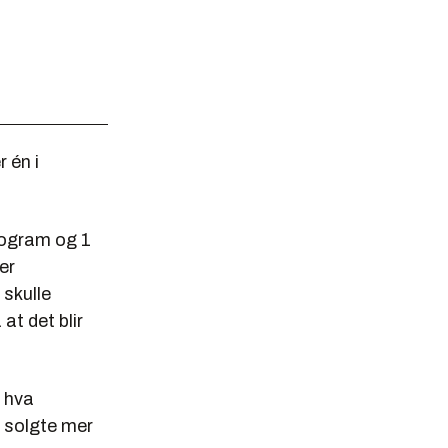
 én i
rogram og 1
er
 skulle
at det blir
n hva
 solgte mer