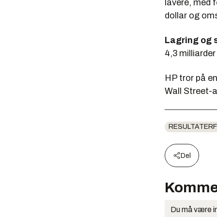
lavere, med f
dollar og oms
Lagring og 
4,3 milliarder
HP tror på e
Wall Street-a
RESULTATERF
Del
Komme
Du må være in