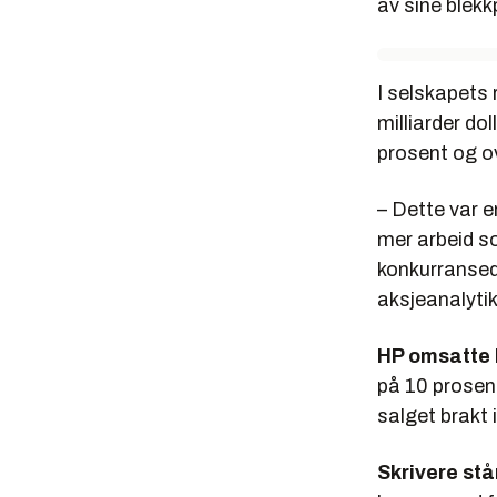
av sine blekk
I selskapets
milliarder do
prosent og o
– Dette var en
mer arbeid so
konkurransed
aksjeanalytik
HP omsatte P
på 10 prosen
salget brakt 
Skrivere st