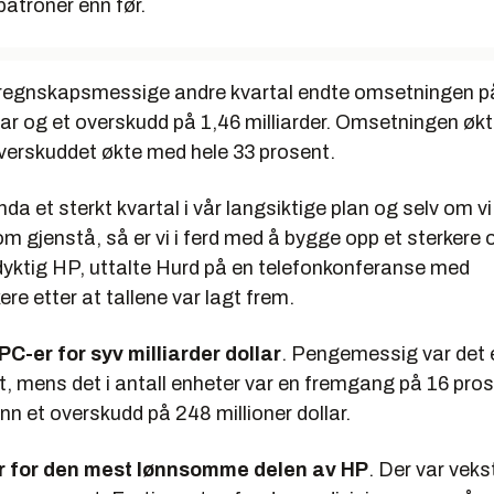
patroner enn før.
 regnskapsmessige andre kvartal endte omsetningen p
llar og et overskudd på 1,46 milliarder. Omsetningen øk
verskuddet økte med hele 33 prosent.
da et sterkt kvartal i vår langsiktige plan og selv om vi 
m gjenstå, så er vi i ferd med å bygge opp et sterkere
yktig HP, uttalte Hurd på en telefonkonferanse med
ere etter at tallene var lagt frem.
C-er for syv milliarder dollar
. Pengemessig var det
t, mens det i antall enheter var en fremgang på 16 pro
inn et overskudd på 248 millioner dollar.
år for den mest lønnsomme delen av HP
. Der var vek