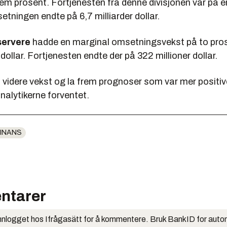
em prosent. Fortjenesten fra denne divisjonen var på en
etningen endte på 6,7 milliarder dollar.
servere
hadde en marginal omsetningsvekst på to prose
 dollar. Fortjenesten endte der på 322 millioner dollar.
n videre vekst og la frem prognoser som var mer positi
nalytikerne forventet.
INANS
ntarer
nlogget hos Ifrågasätt for å kommentere. Bruk BankID for auto