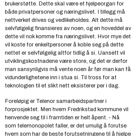
brukerstøtte. Dette skal være et hjelpeorgan for
både privatpersoner og næringslivet. I tillegg må
nettverket drives og vedlikeholdes. Alt dette må
selvfølgelig finansieres av noen, og en hoveddel av
dette vil nok komme fra næringslivet. Hvor mye det
vil koste for enkeltpersoner å koble seg på dette
nettet er selvfølgelig altfor tidlig å si. Uansett vil
utviklingskostnadene være store, og det er derfor
man sansynligvis må vente noen år før man kan få
vidunderlighetene inn i stua si. Til tross for at
teknologien til et slikt nett eksisterer per i dag.
Foreløpig er Telenor samarbeidspartner i
forprosjektet. Men hvem Fredrikstad kommune vil
henvende seg til i framtiden er helt åpent. - Nå
som telemonopolet faller, er det umulig å forutse
hvem som har de beste forutsetningene til å hjelpe