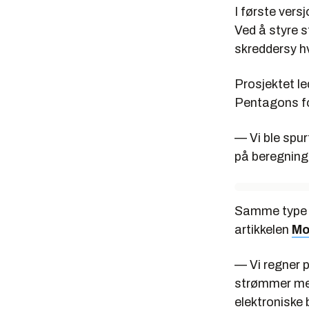
I første versj
Ved å styre s
skreddersy hv
Prosjektet le
Pentagons fo
— Vi ble spur
på beregninger
Samme type s
artikkelen
Mo
— Vi regner p
strømmer mel
elektroniske 