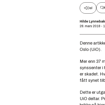
Del
Hilde Lynnebak
28. mars 2018 - 
Denne artikke
Oslo (UiO).
Mer enn 37 mi
synssenter i 
er skadet. H
fått synet ti
Dette er utg
UiO deltar. P