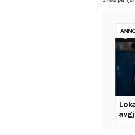
brikke på hje
ANN
Loka
avgj