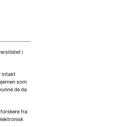
ersitetet i
 intakt
l hjernen som
 kunne de da
forskere fra
elektronisk