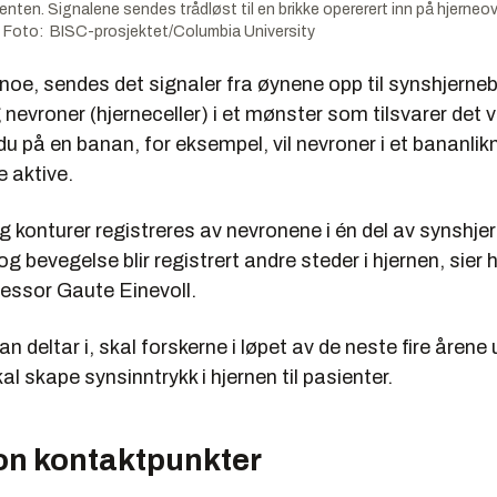
enten. Signalene sendes trådløst til en brikke opererert inn på hjerneove
. Foto: BISC-prosjektet/Columbia University
 noe, sendes det signaler fra øynene opp til synshjerneb
nevroner (hjerneceller) i et mønster som tilsvarer det vi 
 du på en banan, for eksempel, vil nevroner i et bananli
 aktive.
 konturer registreres av nevronene i én del av synshje
g bevegelse blir registrert andre steder i hjernen, sier 
fessor Gaute Einevoll.
an deltar i, skal forskerne i løpet av de neste fire årene 
al skape synsinntrykk i hjernen til pasienter.
ion kontaktpunkter