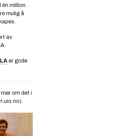
 én million.
re mulig å
skapes.
rt av
SA.
PLA
er gode
 mer om det i
n.uio.no).