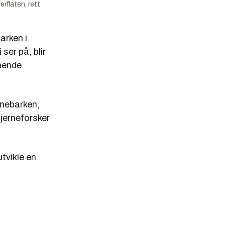
rflaten, rett
arken i
ser på, blir
knende
rnebarken,
hjerneforsker
utvikle en