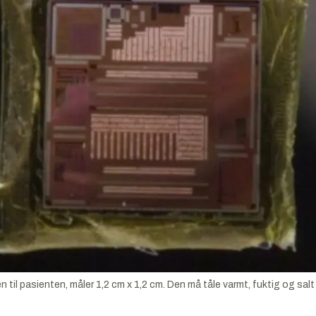
 til pasienten, måler 1,2 cm x 1,2 cm. Den må tåle varmt, fuktig og salt