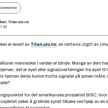
Kommenter
ken, Titan.uio.no
17:00
len er levert av
Titan.uio.no
, en nettavis utgitt av Univ
llioner mennesker i verden er blinde. Mange av dem har
hjernen, det er øyet eller signaloverføringen fra øyet ti
vis hjernen deres kunne motta signaler på annen måte,
lbake?
angspunktet for det amerikanske prosjektet BISC, hvor 
rosjektet søker å gi blinde synet tilbake ved hjelp av en 