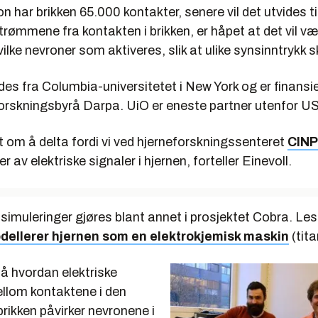
on har brikken 65.000 kontakter, senere vil det utvides til
trømmene fra kontakten i brikken, er håpet at det vil væ
ilke nevroner som aktiveres, slik at ulike synsinntrykk 
des fra Columbia-universitetet i New York og er finansie
rskningsbyrå Darpa. UiO er eneste partner utenfor U
t om å delta fordi vi ved hjerneforskningssenteret
CIN
 av elektriske signaler i hjernen, forteller Einevoll.
imuleringer gjøres blant annet i prosjektet Cobra. Les
dellerer hjernen som en elektrokjemisk maskin
(tita
å hvordan elektriske
lom kontaktene i den
brikken påvirker nevronene i