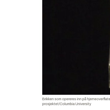
Brikken som opereres inn på hjerneoverflaten
prosjektet/Columbia University