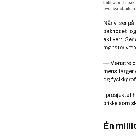
bakhodet til pasi
over synsbarken
Når vi ser på
bakhodet, og 
aktivert. Ser
mønster være
— Mønstre og
mens farger o
og fysikkpro
I prosjektet h
brikke som sk
Én mill