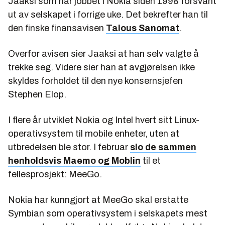
Jaaksi som har jobbet i Nokia siden 1998 forsvant
ut av selskapet i forrige uke. Det bekrefter han til
den finske finansavisen
Talous Sanomat
.
Overfor avisen sier Jaaksi at han selv valgte å
trekke seg. Videre sier han at avgjørelsen ikke
skyldes forholdet til den nye konsernsjefen
Stephen Elop.
I flere år utviklet Nokia og Intel hvert sitt Linux-
operativsystem til mobile enheter, uten at
utbredelsen ble stor. I februar
slo de sammen
henholdsvis Maemo og Moblin
til et
fellesprosjekt: MeeGo.
Nokia har kunngjort at MeeGo skal erstatte
Symbian som operativsystem i selskapets mest