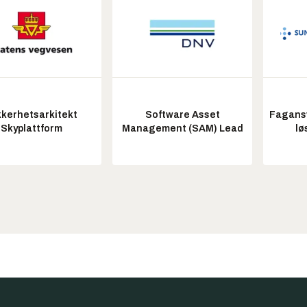
kkerhetsarkitekt
Software Asset
Fagansv
Skyplattform
Management (SAM) Lead
lø