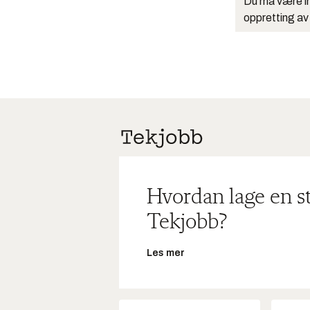
Du må være in
oppretting av
Hvordan lage en s
Tekjobb?
Les mer