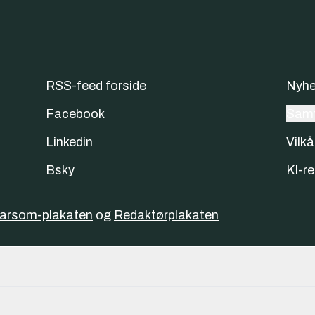
RSS-feed forside
Nyhe
Facebook
Samt
Linkedin
Vilkå
Bsky
KI-re
varsom-plakaten
og
Redaktørplakaten