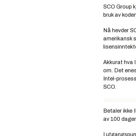
SCO Group kjø
bruk av koden
Nå hevder SCO
amerikansk sti
lisensinntekt
Akkurat hva I
om. Det enest
Intel-prosess
SCO.
Betaler ikke 
av 100 dager
I utgangspunk