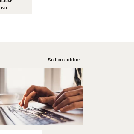
matisk
navn.
Se flere jobber