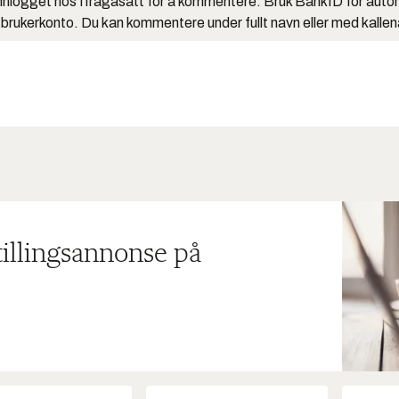
nlogget hos Ifrågasätt for å kommentere. Bruk BankID for auto
 brukerkonto. Du kan kommentere under fullt navn eller med kalle
tillingsannonse på