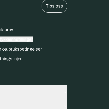
Tips oss
tsbrev
ykkeinnstillinger
r og bruksbetingelser
tningslinjer