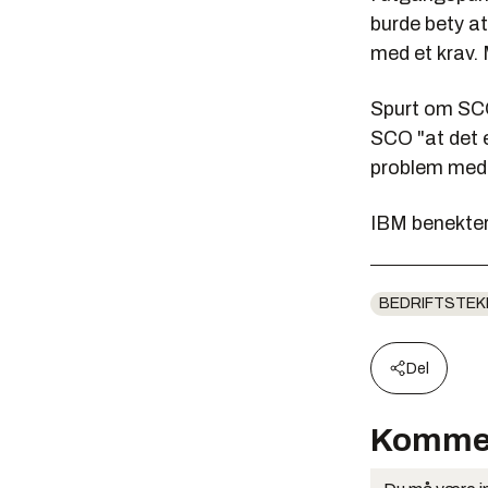
burde bety at
med et krav. 
Spurt om SCO 
SCO "at det e
problem med 
IBM benekter 
BEDRIFTSTEK
Del
Komme