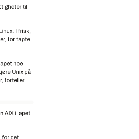
tigheter til
nux. I frisk,
er, for tapte
skapet noe
kjøre Unix på
 forteller
n AIX i løpet
 for det