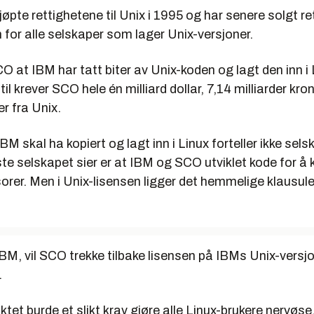
pte rettighetene til Unix i 1995 og har senere solgt ret
 for alle selskaper som lager Unix-versjoner.
 at IBM har tatt biter av Unix-koden og lagt den inn i Li
l krever SCO hele én milliard dollar, 7,14 milliarder kron
er fra Unix.
BM skal ha kopiert og lagt inn i Linux forteller ikke sel
e selskapet sier er at IBM og SCO utviklet kode for å 
orer. Men i Unix-lisensen ligger det hemmelige klausuler,
IBM, vil SCO trekke tilbake lisensen på IBMs Unix-versjo
.
tet burde et slikt krav gjøre alle Linux-brukere nervøse,