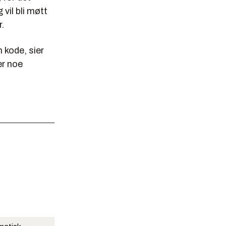
 vil bli møtt
.
 kode, sier
er noe