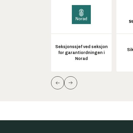
Seksjonssjef ved seksjon
Si
for garantiordningen i
Norad