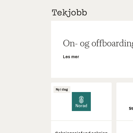
On- og offboardin
Les mer
Ny i dag