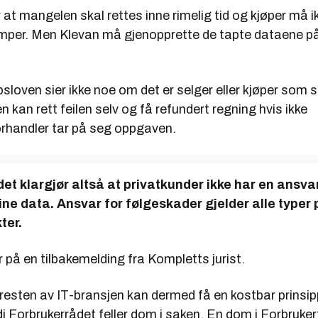
 at mangelen skal rettes inne rimelig tid og kjøper må 
emper. Men Klevan må gjenopprette de tapte dataene på 
sloven sier ikke noe om det er selger eller kjøper som s
en kan rett feilen selv og få refundert regning hvis ikke
orhandler tar på seg oppgaven.
et klargjør altså at privatkunder ikke har en ansva
ine data. Ansvar for følgeskader gjelder alle type
ter.
 på en tilbakemelding fra Kompletts jurist.
resten av IT-bransjen kan dermed få en kostbar prinsi
i Forbrukerrådet feller dom i saken. En dom i Forbruker