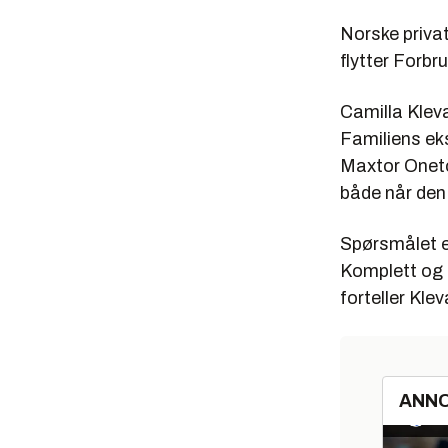
Norske privat
flytter Forbr
Camilla Klev
Familiens ek
Maxtor Onetou
både når den 
Spørsmålet e
Komplett og 
forteller Kleva
ANN