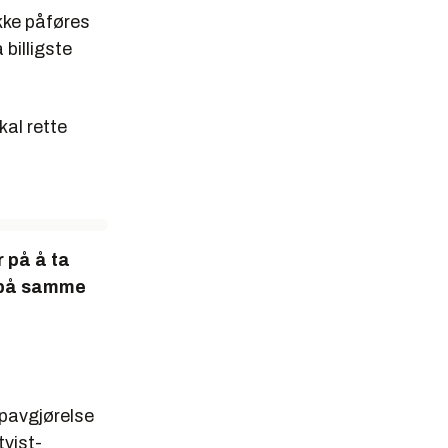
ikke påføres
billigste
kal rette
r på å ta
r på samme
ppavgjørelse
tvist-