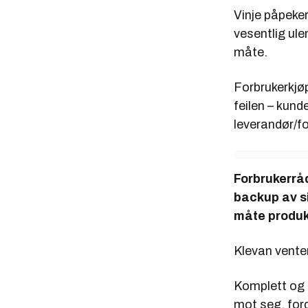
Vinje påpeker
vesentlig ul
måte.
Forbrukerkjøp
feilen – kund
leverandør/f
Forbrukerråd
backup av s
måte produk
Klevan venter
Komplett og 
mot seg, ford