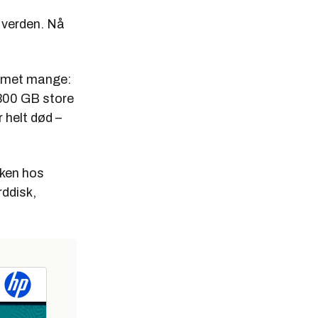
i verden. Nå
ammet mange:
 300 GB store
 helt død –
sken hos
rddisk,