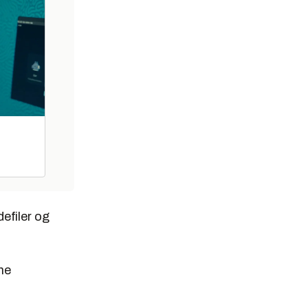
defiler og
ne