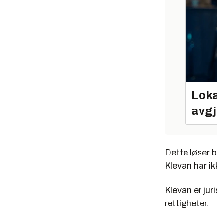
Loka
avgj
Dette løser b
Klevan har ik
Klevan er jur
rettigheter.