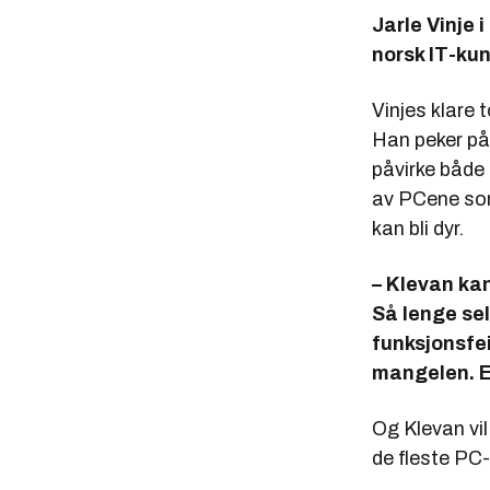
Jarle Vinje 
norsk IT-ku
Vinjes klare 
Han peker på 
påvirke både 
av PCene som 
kan bli dyr.
– Klevan kan 
Så lenge sel
funksjonsfei
mangelen. E
Og Klevan vil
de fleste PC-