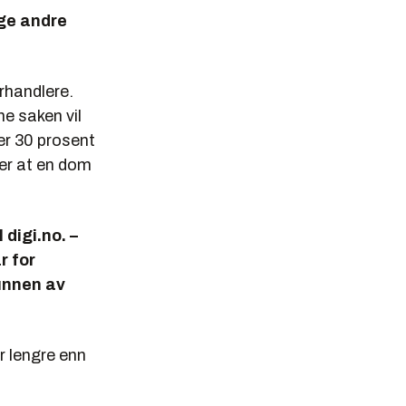
nge andre
orhandlere.
ne saken vil
ver 30 prosent
ier at en dom
 digi.no. –
r for
runnen av
er lengre enn