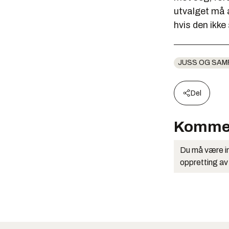
utvalget må a
hvis den ikke 
JUSS OG SAM
Del
Komme
Du må være in
oppretting av