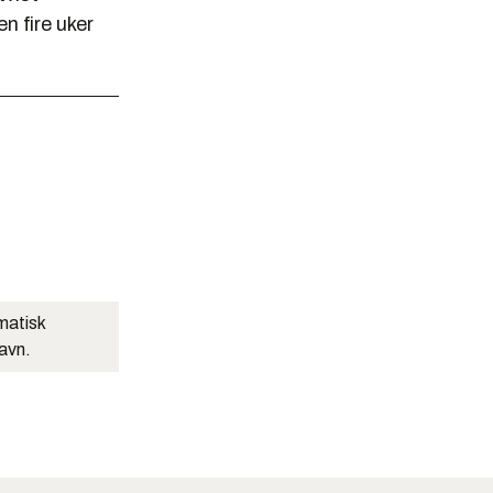
n fire uker
matisk
navn.