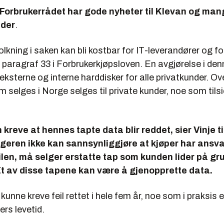
i Forbrukerrådet har gode nyheter til Klevan og ma
nder
.
tolkning i saken kan bli kostbar for IT-leverandører og f
paragraf 33 i Forbrukerkjøpsloven. En avgjørelse i den
eksterne og interne harddisker for alle privatkunder. O
selges i Norge selges til private kunder, noe som tils
kreve at hennes tapte data blir reddet, sier Vinje til
geren ikke kan sannsynliggjøre at kjøper har ansva
len, må selger erstatte tap som kunden lider på g
t av disse tapene kan være å gjenopprette data.
 kunne kreve feil rettet i hele fem år, noe som i praksis 
ers levetid.