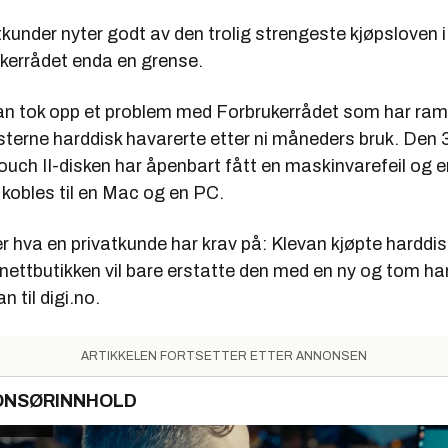
kunder nyter godt av den trolig strengeste kjøpsloven 
ukerrådet enda en grense.
an tok opp et problem med Forbrukerrådet som har r
sterne harddisk havarerte etter ni måneders bruk. Den
ch II-disken har åpenbart fått en maskinvarefeil og er
kobles til en Mac og en PC.
r hva en privatkunde har krav på: Klevan kjøpte harddi
nettbutikken vil bare erstatte den med en ny og tom ha
n til digi.no.
ARTIKKELEN FORTSETTER ETTER ANNONSEN
ONSØRINNHOLD