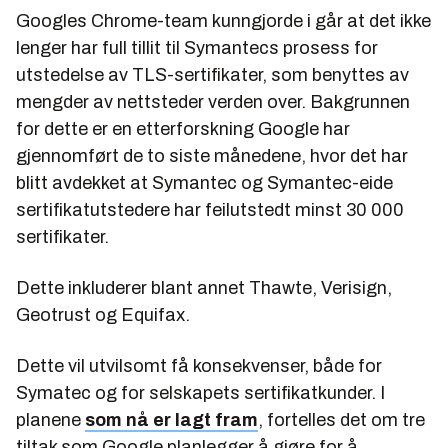
Googles Chrome-team kunngjorde i går at det ikke
lenger har full tillit til Symantecs prosess for
utstedelse av TLS-sertifikater, som benyttes av
mengder av nettsteder verden over. Bakgrunnen
for dette er en etterforskning Google har
gjennomført de to siste månedene, hvor det har
blitt avdekket at Symantec og Symantec-eide
sertifikatutstedere har feilutstedt minst 30 000
sertifikater.
Dette inkluderer blant annet Thawte, Verisign,
Geotrust og Equifax.
Dette vil utvilsomt få konsekvenser, både for
Symatec og for selskapets sertifikatkunder. I
planene
som nå er lagt fram
, fortelles det om tre
tiltak som Google planlegger å gjøre for å