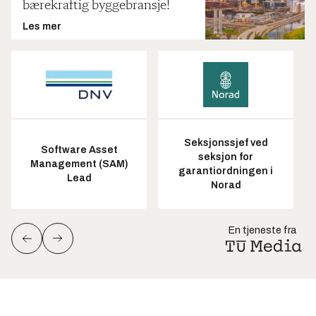
bærekraftig byggebransje!
Les mer
Seksjonssjef ved
Software Asset
seksjon for
Management (SAM)
garantiordningen i
Lead
Norad
En tjeneste fra