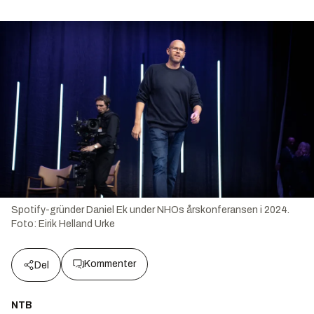
Spotify-gründer Daniel Ek under NHOs årskonferansen i 2024.
Foto:
Eirik Helland Urke
Kommenter
Del
NTB