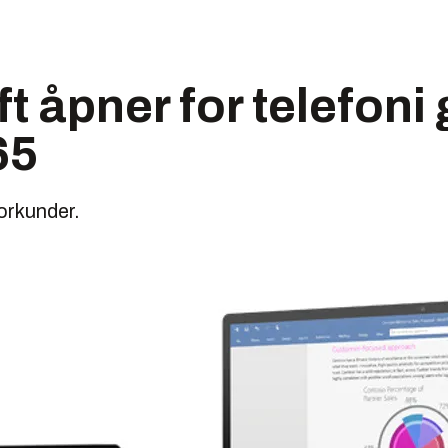
t åpner for telefon
65
orkunder.