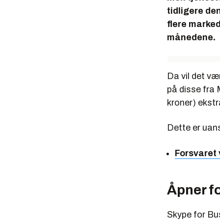
tidligere de
flere marked
månedene.
Da vil det væ
på disse fra M
kroner) ekstr
Dette er uans
Forsvaret 
Åpner fo
Skype for Bus