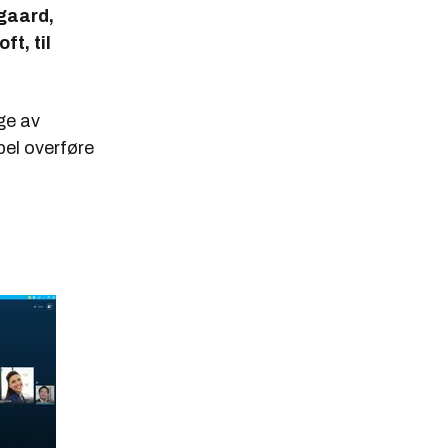
gaard,
t, til
ge av
pel overføre