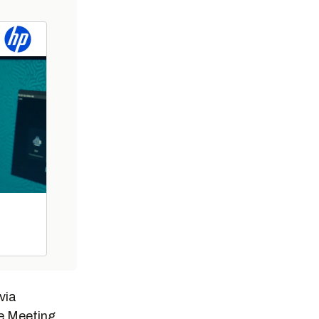
via
e Meeting