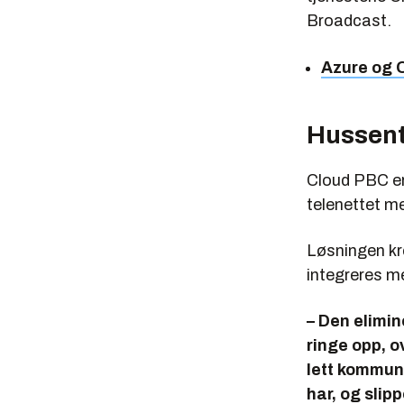
Broadcast.
Azure og O
Hussent
Cloud PBC er 
telenettet m
Løsningen kre
integreres m
– Den elimin
ringe opp, o
lett kommun
har, og slip