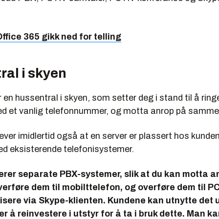
ffice 365 gikk ned for telling
ral i skyen
en hussentral i skyen, som setter deg i stand til å ring
ed et vanlig telefonnummer, og motta anrop på samm
ver imidlertid også at en server er plassert hos kunde
ed eksisterende telefonisystemer.
erer separate PBX-systemer, slik at du kan motta a
verføre dem til mobilttelefon, og overføre dem til P
isere via Skype-klienten. Kundene kan utnytte det 
per å reinvestere i utstyr for å ta i bruk dette. Man 