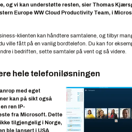
e, og vi kan understøtte resten, sier Thomas Kjærs
stern Europe WW Cloud Productivity Team, i Microsof
siness-klienten kan håndtere samtalene, og tilbyr man
u ville fått på en vanlig bordtelefon. Du kan for eksem
andre i bedriften, sette samtaler på vent og så videre.
ere hele telefoniløsningen
eanrop med eget
er kan på sikt også
en ren IP-
este fra Microsoft. Dette
ikke tilgjengelig i Norge,
n ble lansert i USA