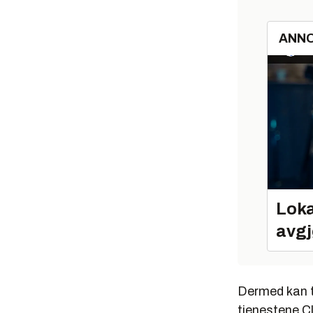
ANN
Loka
avgj
Dermed kan te
tjenestene 