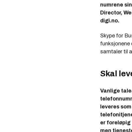
numrene sin
Director, We
digi.no.
Skype for Bu
funksjonene d
samtaler til 
Skal lev
Vanlige tal
telefonnumm
leveres som 
telefonitjen
er foreløpig 
men tjeneste