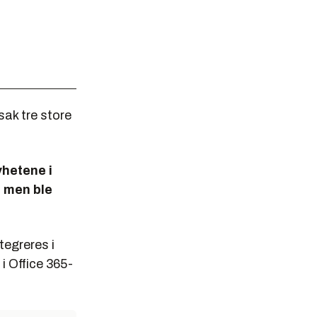
sak tre store
yhetene i
, men ble
tegreres i
i Office 365-