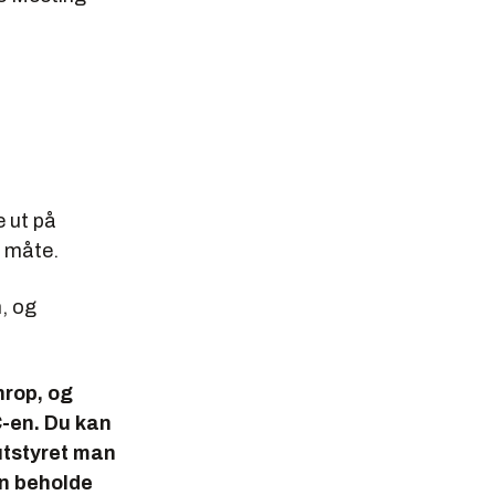
e ut på
e måte.
n, og
nrop, og
C-en. Du kan
utstyret man
kan beholde