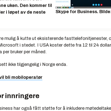
nne uken. Den kommer til
Skype for Business.
Bilde
er i løpet av de neste
re mulig å kutte ut eksisterende fasttelefonitjenester,
icrosoft i stedet. I USA koster dette fra 12 til 24 dollar
a per bruker per måned.
ett ikke tilgjengelig i Norge enda.
vil bli mobiloperatør
r innringere
iness har også fått støtte for å inkludere møtedeltake