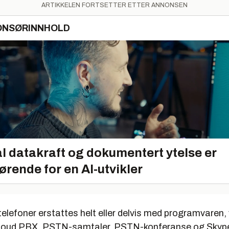
ARTIKKELEN FORTSETTER ETTER ANNONSEN
ONSØRINNHOLD
l datakraft og dokumentert ytelse er
ørende for en AI-utvikler
lefoner erstattes helt eller delvis med programvaren, 
Cloud PBX, PSTN-samtaler, PSTN-konferanse og Skyp