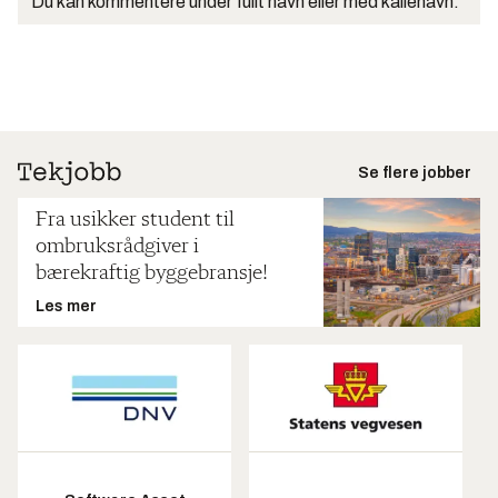
Du kan kommentere under fullt navn eller med kallenavn.
Se flere jobber
Fra usikker student til
ombruksrådgiver i
bærekraftig byggebransje!
Les mer