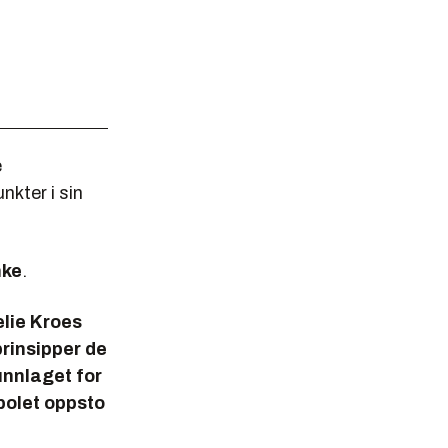
e
nkter i sin
nke
.
lie Kroes
 prinsipper de
runnlaget for
polet oppsto