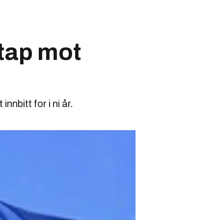
 tap mot
nbitt for i ni år.