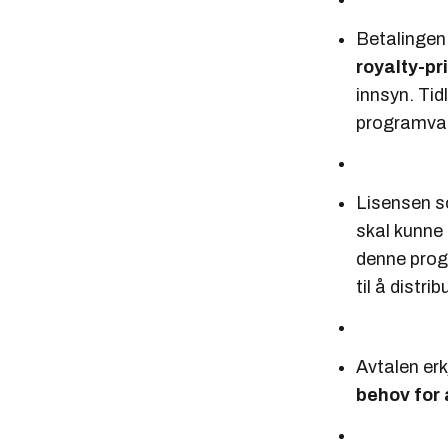
Betalingen
royalty-pr
innsyn. Tid
programvar
Lisensen s
skal kunne 
denne progr
til å distr
Avtalen erk
behov for 