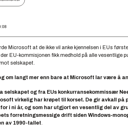
0:08
rde Microsoft at de ikke vil anke kjennelsen i EUs først
der EU-kommisjonen fikk medhold på alle vesentlige pu
mot selskapet.
eg om langt mer enn bare at Microsoft lar være å a
fra selskapet og fra EUs konkurransekommissær Nee
osoft virkelig har krøpet til korset. De gir avkall på
for i ni år, og som har utgjort en vesentlig del av g
pets forretningsmessige drift siden Windows-mono
n av 1990-tallet
.