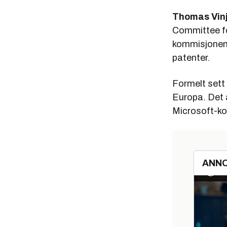
Thomas Vin
Committee fo
kommisjonen 
patenter.
Formelt sett 
Europa. Det a
Microsoft-kon
ANN