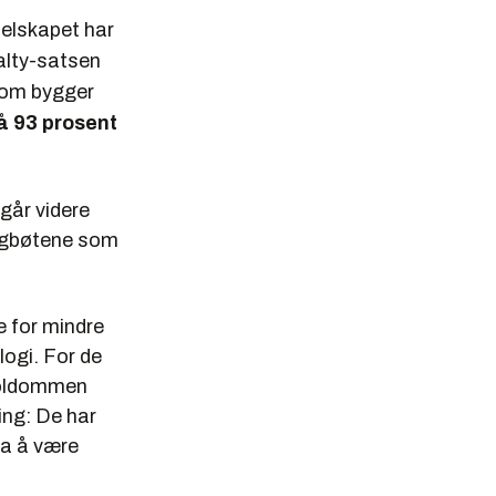
selskapet har
yalty-satsen
som bygger
å 93 prosent
går videre
dagbøtene som
e for mindre
logi. For de
poldommen
ing: De har
ra å være