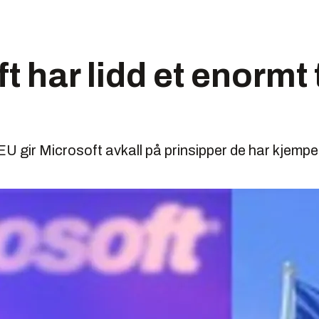
t har lidd et enormt
U gir Microsoft avkall på prinsipper de har kjempet in