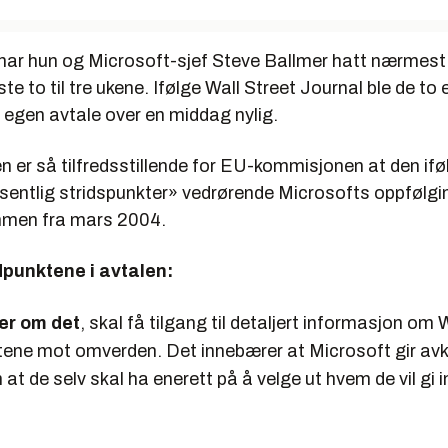
 har hun og Microsoft-sjef Steve Ballmer hatt nærmest
te to til tre ukene. Ifølge
Wall Street Journal
ble de to
n egen avtale over en middag nylig.
n er så tilfredsstillende for EU-kommisjonen at den if
esentlig stridspunkter» vedrørende Microsofts oppfølgi
en fra mars 2004.
dpunktene i avtalen:
er om det
, skal få tilgang til detaljert informasjon om
ene mot omverden. Det innebærer at Microsoft gir avka
 at de selv skal ha enerett på å velge ut hvem de vil gi in