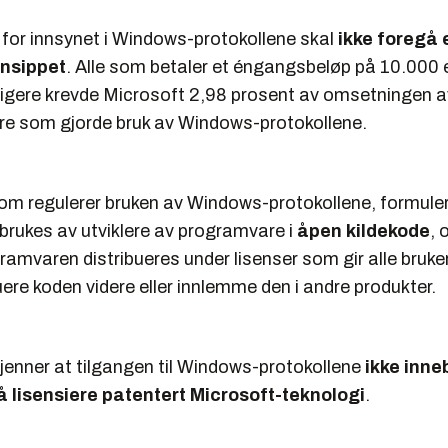
 for innsynet i Windows-protokollene skal
ikke foregå 
insippet
. Alle som betaler et éngangsbeløp på 10.000 
ligere krevde Microsoft 2,98 prosent av omsetningen av
e som gjorde bruk av Windows-protokollene.
om regulerer bruken av Windows-protokollene, formulere
brukes av utviklere av programvare i
åpen kildekode
, 
amvaren distribueres under lisenser som gir alle brukere
ibuere koden videre eller innlemme den i andre produkter.
jenner at tilgangen til Windows-protokollene
ikke inne
å lisensiere patentert Microsoft-teknologi
.