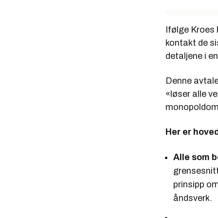
Ifølge Kroes
kontakt de sis
detaljene i e
Denne avtale
«løser alle v
monopoldomm
Her er hove
Alle som b
grensesnitt
prinsipp om
åndsverk.