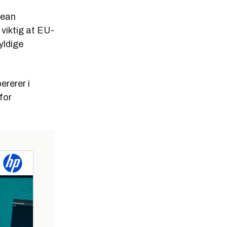
pean
viktig at EU-
yldige
ererer i
for