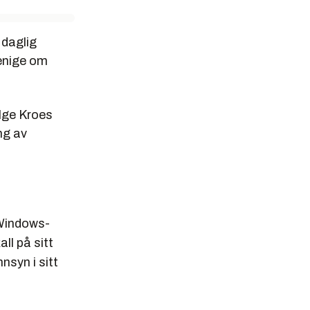
 daglig
 enige om
ølge Kroes
ng av
 Windows-
ll på sitt
nsyn i sitt