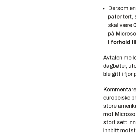
Dersom en 
patentert, 
skal være 
på Microso
i forhold t
Avtalen mell
dagbøter, ut
ble gitt i fjo
Kommentarene 
europeiske pr
store amerik
mot Microsof
stort sett in
innbitt motsta