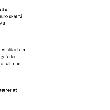
etter
euro skal få
 all
s slik at den
også der
 full frihet
bærer et