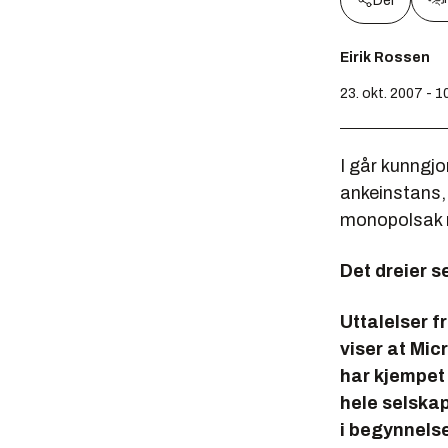
Del
Eirik Rossen
23. okt. 2007 - 1
I går kunngjo
ankeinstans, 
monopolsak 
Det dreier s
Uttalelser 
viser at Micr
har kjempet 
hele selska
i begynnelse