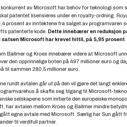
konkurrent av Microsoft har behov for teknologi som 
skal patentet lisensieres under en royalty-ordning. Ro
0,4 prosent av inntektene fra salget av programvaren 
fts patenterte kode.
Dette innebærer en reduksjon p
il satsen Microsoft har krevet hittil, på 5,95 prosent
.
om Ballmer og Kroes innebærer videre at Microsoft unn
over den opprinnelige boten på 497 millioner euro og 
r på til sammen 280,5 millioner euro.
rundt avtalen går ut på den vil gjøre det langt enkler
ogramvarehus å skaffe seg tilgang til Microsoft-tekno
anske selskapene som initierte den europeiske mono
t, har avtalen mellom Kroes og Ballmer mindre betydn
ngått egne avtale med Microsoft. Særlig har Sun gått f
nder til verdifull partner.