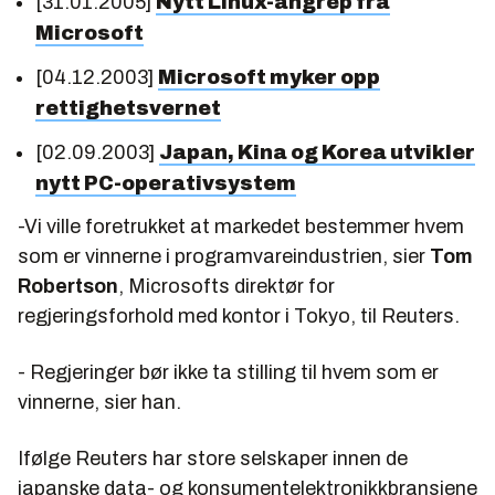
[31.01.2005]
Nytt Linux-angrep fra
Microsoft
[04.12.2003]
Microsoft myker opp
rettighetsvernet
[02.09.2003]
Japan, Kina og Korea utvikler
nytt PC-operativsystem
-Vi ville foretrukket at markedet bestemmer hvem
som er vinnerne i programvareindustrien, sier
Tom
Robertson
, Microsofts direktør for
regjeringsforhold med kontor i Tokyo, til
Reuters
.
- Regjeringer bør ikke ta stilling til hvem som er
vinnerne, sier han.
Ifølge Reuters har store selskaper innen de
japanske data- og konsumentelektronikkbransjene