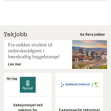
Se flere jobber
Fra usikker student til
ombruksrådgiver i
bærekraftig byggebransje!
Les mer
Ny i dag
Seksjonssjef ved
seksjon for
Fagansvarlig teknologi