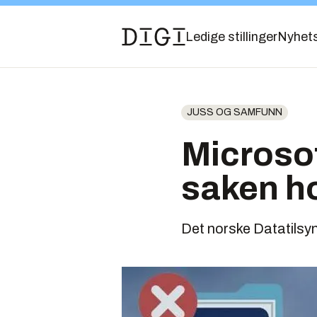
Ledige stillinger
Nyhet
JUSS OG SAMFUNN
Microsof
saken ho
Det norske Datatilsyn