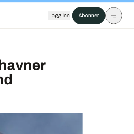
Logg inn
Abonner
 havner
nd