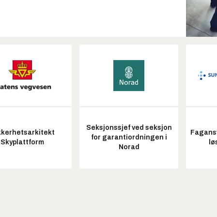
Seksjonssjef ved seksjon
kkerhetsarkitekt
Fagansv
for garantiordningen i
Skyplattform
lø
Norad