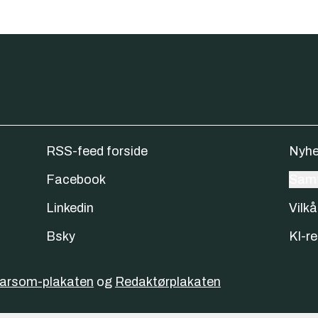
RSS-feed forside
Nyhe
Facebook
Samt
Linkedin
Vilkå
Bsky
KI-re
varsom-plakaten
og
Redaktørplakaten