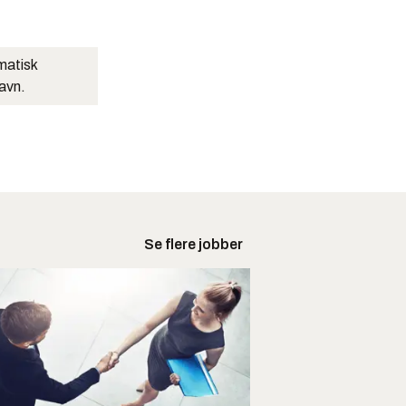
matisk
navn.
Se flere jobber