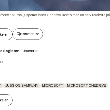
Microsoft plutselig sperret hans Onedrive-konto med en halv terabyte p
Kommenter
kkelen
ge Seglsten
– Journalist
00
T
JUSS OG SAMFUNN
MICROSOFT
MICROSOFT ONEDRIVE
kkelen