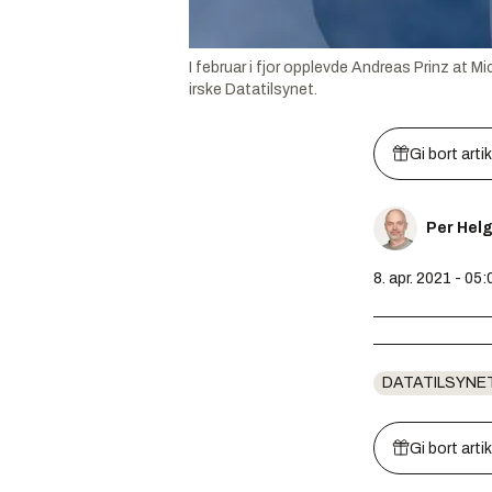
I februar i fjor opplevde Andreas Prinz at 
irske Datatilsynet.
Gi bort arti
Per Hel
8. apr. 2021 - 05:
DATATILSYNE
Gi bort arti