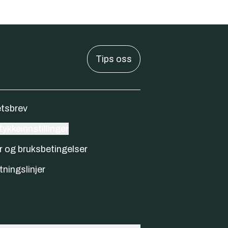
Tips oss
tsbrev
ykkeinnstillinger
r og bruksbetingelser
tningslinjer