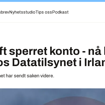
sbrev
Nyhetsstudio
Tips oss
Podkast
t sperret konto - nå
s Datatilsynet i Irla
et har sendt saken videre.