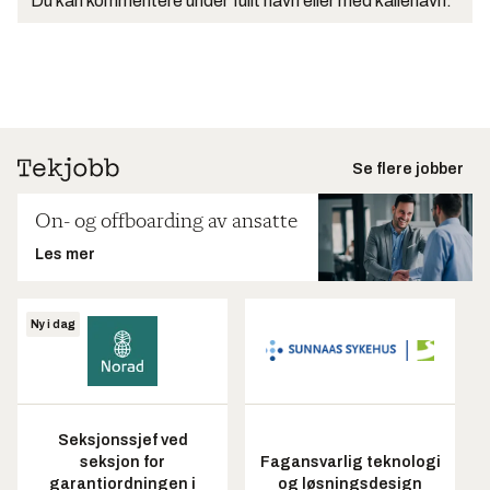
Du kan kommentere under fullt navn eller med kallenavn.
Se flere jobber
On- og offboarding av ansatte
Les mer
Ny i dag
Seksjonssjef ved
seksjon for
Fagansvarlig teknologi
garantiordningen i
og løsningsdesign