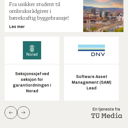
Fra usikker student til
ombruksrådgiver i
bærekraftig byggebransje!
Les mer
Seksjonssjef ved
Software Asset
seksjon for
Management (SAM)
garantiordningen i
Lead
Norad
En tjeneste fra