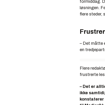
formiddag. Da
løsningen. Fe
flere steder, 
Frustrer
– Det måtte e
en tredjepart
Flere redaktø
frustrerte l
– Det er all
ikke samtidi
konstaterer