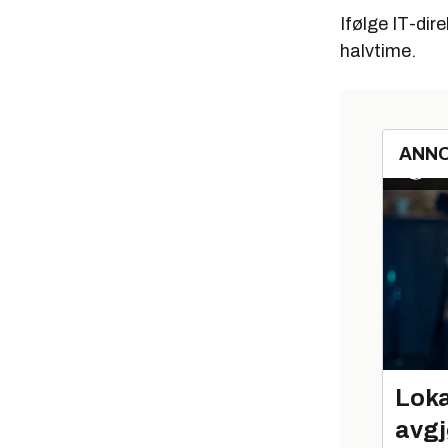
Ifølge IT-dir
halvtime.
ANN
Loka
avgj