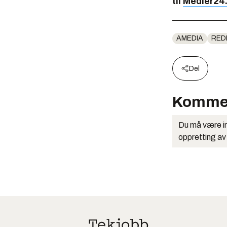
til
Medier24
AMEDIA
REDP
Del
Komme
Du må være in
oppretting av