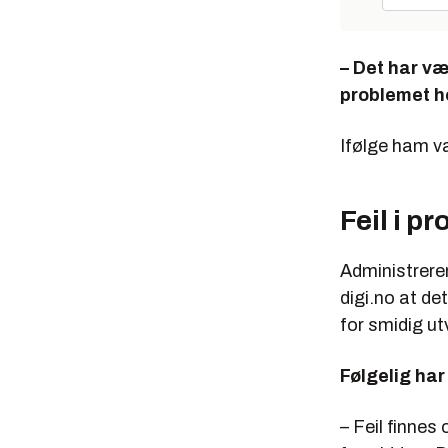
– Det har væ
problemet ho
Ifølge ham va
Feil i p
Administreren
digi.no at de
for smidig utv
Følgelig har
– Feil finnes