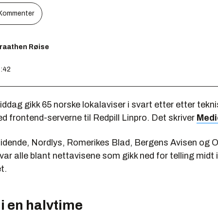
Kommenter
Braathen Røise
2:42
ddag gikk 65 norske lokalaviser i svart etter etter tekn
 frontend-serverne til Redpill Linpro. Det skriver
Medi
ende, Nordlys, Romerikes Blad, Bergens Avisen og 
var alle blant nettavisene som gikk ned for telling midt i
t.
i en halvtime