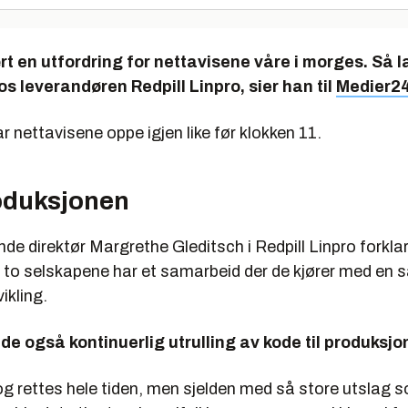
rt en utfordring for nettavisene våre i morges. Så la
s leverandøren Redpill Linpro, sier han til
Medier2
r nettavisene oppe igjen like før klokken 11.
roduksjonen
de direktør Margrethe Gleditsch i Redpill Linpro forkla
t to selskapene har et samarbeid der de kjører med en 
ikling.
 de også kontinuerlig utrulling av kode til produksjo
 og rettes hele tiden, men sjelden med så store utslag s