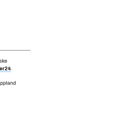
iske
er24
.
Oppland