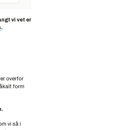
ngt vi vet er
4
.
rer overfor
såkalt form
n.
om vi så i