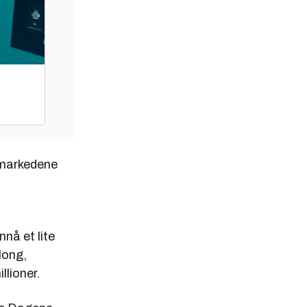
 markedene
nå et lite
long,
lioner.