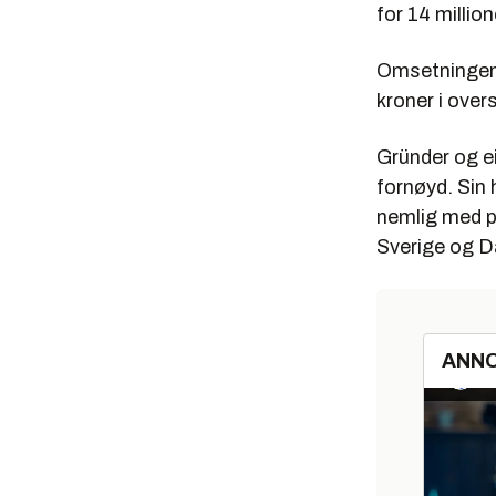
for 14 millio
Omsetningen v
kroner i over
Gründer og ei
fornøyd. Sin 
nemlig med pl
Sverige og 
ANN