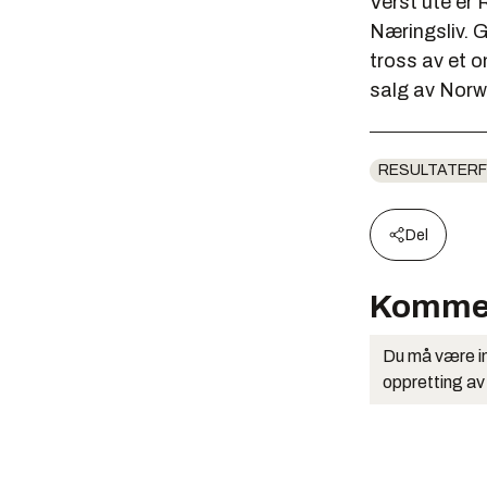
Verst ute er 
Næringsliv. G
tross av et o
salg av Norwe
RESULTATERF
Del
Komme
Du må være in
oppretting av