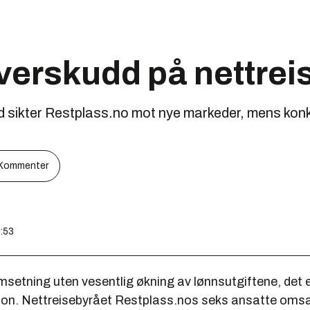
verskudd på nettrei
d sikter Restplass.no mot nye markeder, mens konku
Kommenter
0:53
msetning uten vesentlig økning av lønnsutgiftene, det 
jon. Nettreisebyrået Restplass.nos seks ansatte omsatt