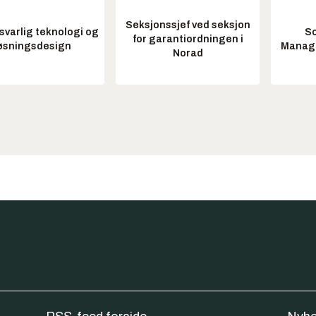
Seksjonssjef ved seksjon
varlig teknologi og
So
for garantiordningen i
øsningsdesign
Manag
Norad