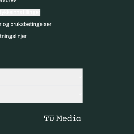
tsbrev
ykkeinnstillinger
r og bruksbetingelser
tningslinjer