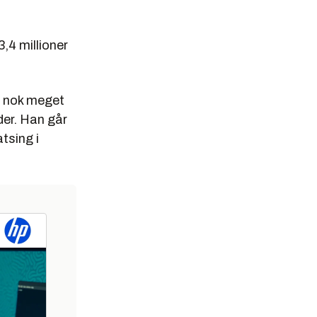
3,4 millioner
g nok meget
lder. Han går
tsing i