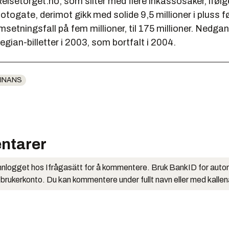
Reisetorget.no, som sliter med flere inkassosaker, ifø
otogate, derimot gikk med solide 9,5 millioner i pluss f
msetningsfall på fem millioner, til 175 millioner. Nedga
gian-billetter i 2003, som bortfalt i 2004.
INANS
ntarer
nlogget hos Ifrågasätt for å kommentere. Bruk BankID for auto
 brukerkonto. Du kan kommentere under fullt navn eller med kalle