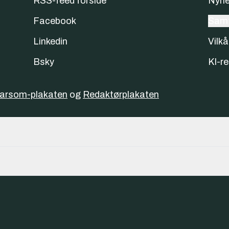
RSS-feed forside
Nyhe
Facebook
Samt
Linkedin
Vilkå
Bsky
KI-re
varsom-plakaten
og
Redaktørplakaten