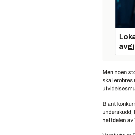
Loka
avgj
Men noen sto
skal erobres
utvidelsesmul
Blant konkurr
underskudd, 
nettdelen av 