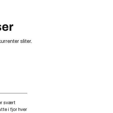
ser
rrenter sliter.
er svært
e i fjor hver