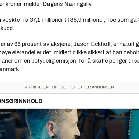
ner kroner, melder Dagens Næringsliv.
oskte fra 37,1 millioner til 85,9 millioner, noe som ga 
skudd.
er av 68 prosent av aksjene, Jason Eckhoff, er naturli
høye eierandel er det imidlertid ikke sikkert at han beho
aner om en betydelig emisjon, for å skaffe penger til sa
Danmark.
ARTIKKELEN FORTSETTER ETTER ANNONSEN
ONSØRINNHOLD