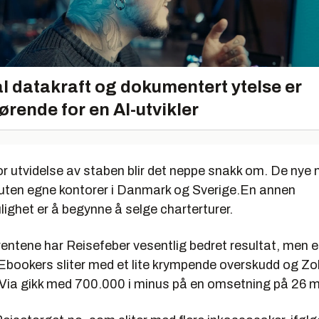
l datakraft og dokumentert ytelse er
ørende for en AI-utvikler
r utvidelse av staben blir det neppe snakk om. De nye
 uten egne kontorer i Danmark og Sverige.En annen
ighet er å begynne å selge charterturer.
entene har Reisefeber vesentlig bedret resultat, men en
Ebookers sliter med et lite krympende overskudd og Zo
Via gikk med 700.000 i minus på en omsetning på 26 mil