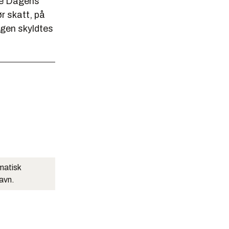
lge Dagens
ør skatt, på
ngen skyldtes
matisk
navn.