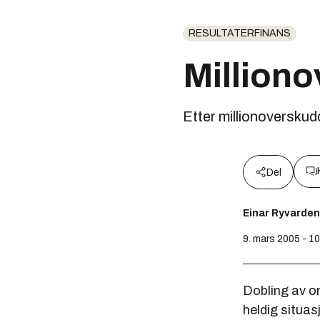
RESULTATERFINANS
Milliono
Etter millionoverskud
Del
Einar Ryvarden
9. mars 2005 - 1
Dobling av o
heldig situas