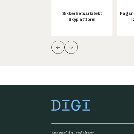
Sikkerhetsarkitekt
Fagans
Skyplattform
l
Ansvarlig redaktør