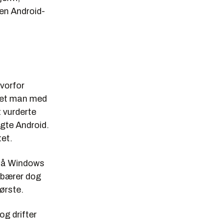
en Android-
hvorfor
rtet man med
t vurderte
lgte Android.
tet.
 på Windows
nebærer dog
ørste.
og drifter