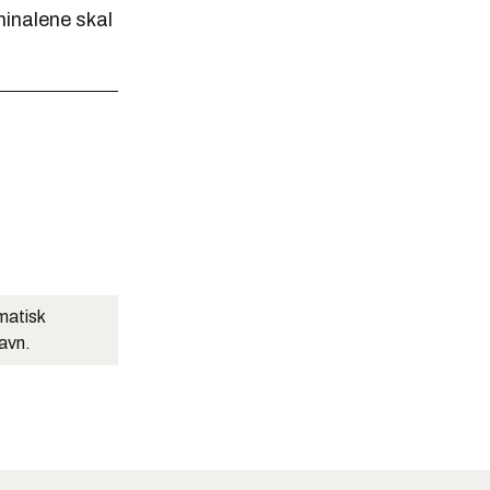
minalene skal
matisk
navn.