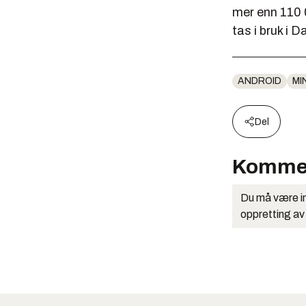
mer enn 110 
tas i bruk i
ANDROID
MI
Del
Komme
Du må være in
oppretting av