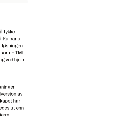
å tykke
på Kalpana
r løsningen
er som HTML.
g ved hjelp
sninger
lversjon av
skapet har
edes ut enn
jerm,