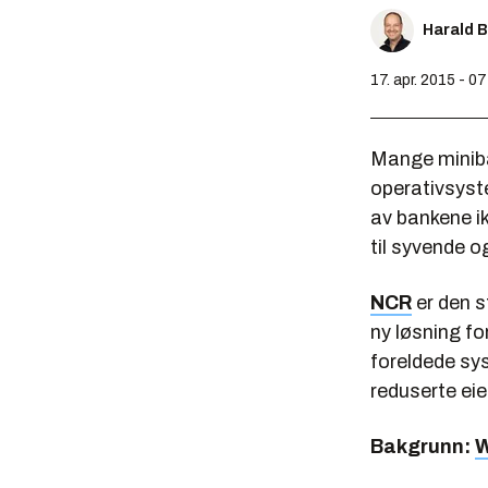
Harald 
17. apr. 2015 - 0
Mange miniba
operativsyste
av bankene ik
til syvende o
NCR
er den s
ny løsning fo
foreldede sy
reduserte ei
Bakgrunn:
W