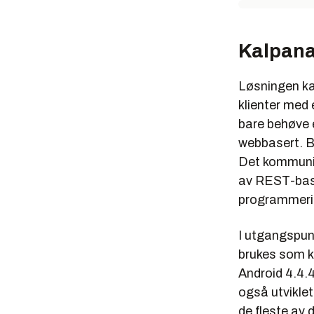
Kalpan
Løsningen kal
klienter med
bare behøve e
webbasert. B
Det kommunis
av REST-base
programmeri
I utgangspun
brukes som k
Android 4.4.4
også utvikle
de fleste av