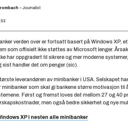
Brombach
– Journalist
7:53
nker verden over er fortsatt basert på Windows XP, et
m som offisielt ikke støttes av Microsoft lenger. Årsa
ke har oppgradert til sikrere og mer moderne systemer, 
g sist handler det om penger (sic).
tørste leverandøren av minibanker i USA. Selskapet har 
r minibanker som skal gi bankene større motivasjon til å
stemene. Først og fremst loves det mellom 27 og 40 pr
erskapskostnader, men også bedre sikkerhet og nye mul
indows XP i nesten alle minibanker