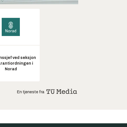
nssjef ved seksjon
arantiordningen i
Norad
En tjeneste fra