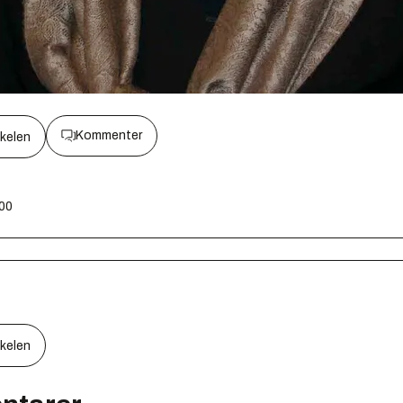
Kommenter
kkelen
:00
kkelen