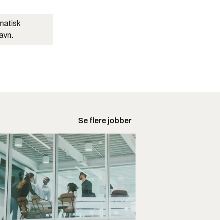
matisk
navn.
Se flere jobber