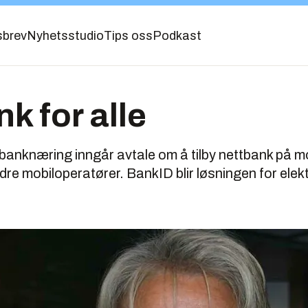
sbrev
Nyhetsstudio
Tips oss
Podkast
k for alle
 banknæring inngår avtale om å tilby nettbank på 
re mobiloperatører. BankID blir løsningen for elek