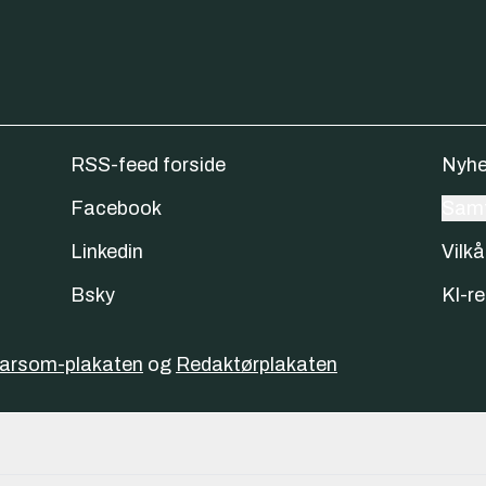
RSS-feed forside
Nyhe
Facebook
Samt
Linkedin
Vilkå
Bsky
KI-re
varsom-plakaten
og
Redaktørplakaten