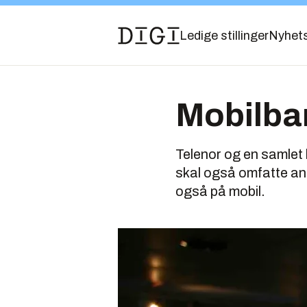
Ledige stillinger
Nyhet
Mobilban
Telenor og en samlet
skal også omfatte and
også på mobil.