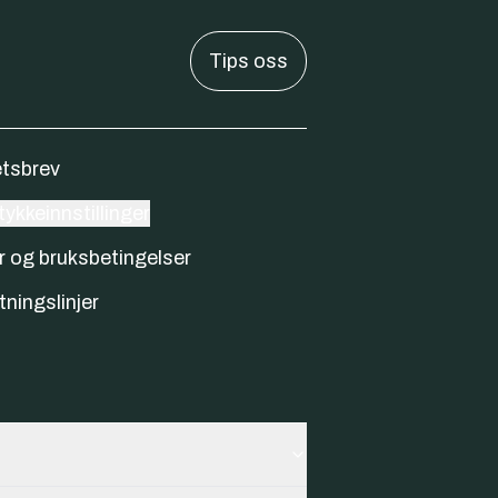
Tips oss
tsbrev
ykkeinnstillinger
r og bruksbetingelser
tningslinjer