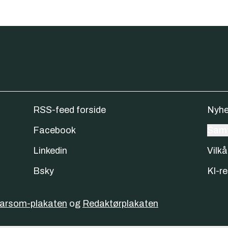
RSS-feed forside
Nyhe
Facebook
Samt
Linkedin
Vilkå
Bsky
KI-re
varsom-plakaten
og
Redaktørplakaten