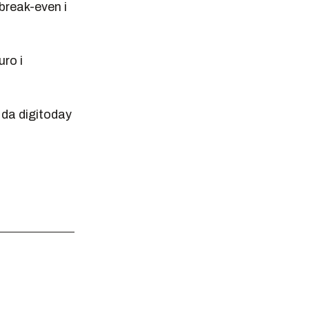
break-even i
ro i
 da digitoday