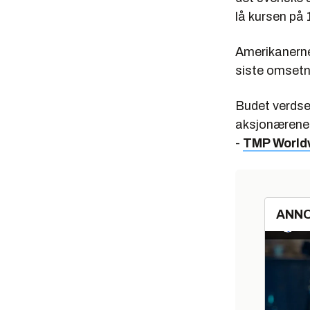
lå kursen på
Amerikanerne 
siste omsetn
Budet verdset
aksjonærene 
-
TMP World
ANN