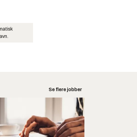
matisk
navn.
Se flere jobber