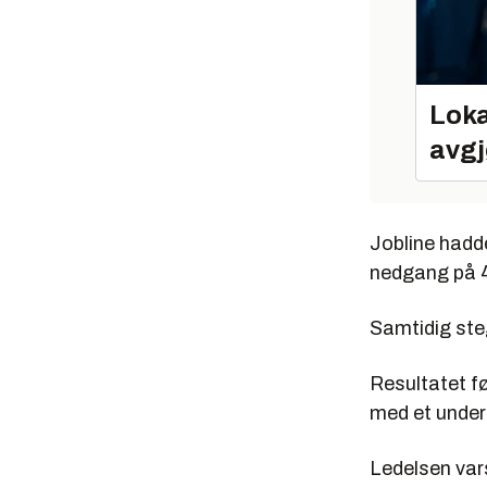
Loka
avgj
Jobline hadde
nedgang på 4,
Samtidig steg
Resultatet f
med et unders
Ledelsen vars