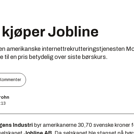
kjøper Jobline
en amerikanske internettrekrutteringstjenesten Mo
til en pris betydelig over siste børskurs.
Kommenter
rohn
:13
ens Industri
byr amerikanerne 30,70 svenske kroner fo
selskapet
Jobline AB
. Da selskapet ble stanset på bø