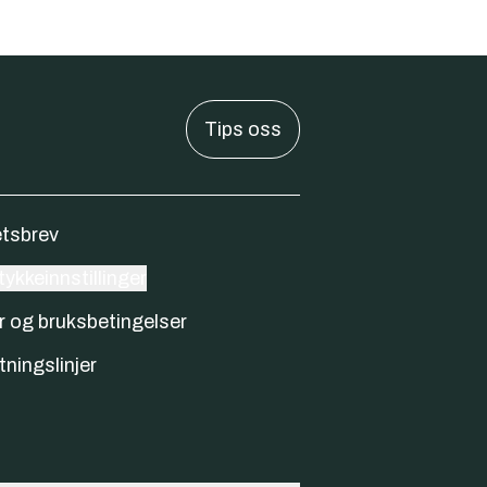
Tips oss
tsbrev
ykkeinnstillinger
r og bruksbetingelser
tningslinjer