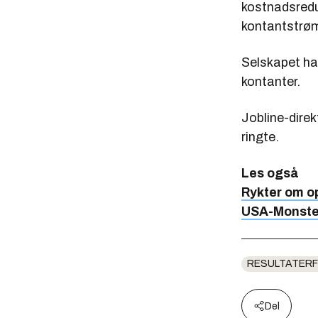
kostnadsredu
kontantstrøm
Selskapet had
kontanter.
Jobline-dire
ringte.
Les også
Rykter om o
USA-Monster
RESULTATERF
Del