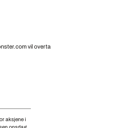
nster.com vil overta
r aksjene i
rsen onsdag