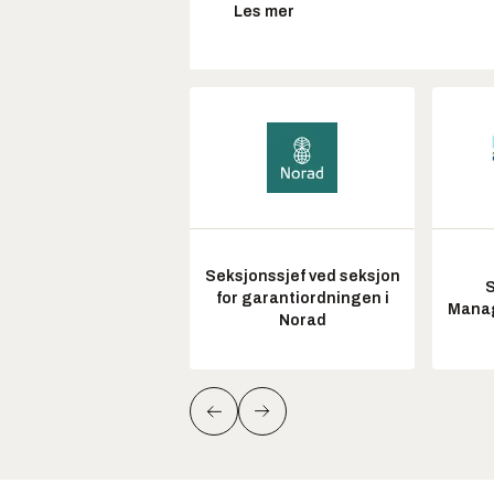
Les mer
Seksjonssjef ved seksjon
S
for garantiordningen i
Manag
Norad