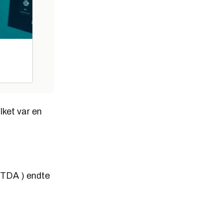
lket var en
ITDA ) endte