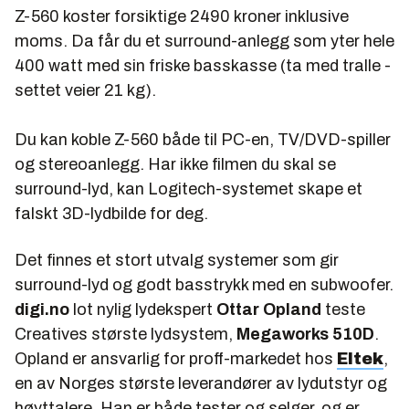
Z-560 koster forsiktige 2490 kroner inklusive
moms. Da får du et surround-anlegg som yter hele
400 watt med sin friske basskasse (ta med tralle -
settet veier 21 kg).
Du kan koble Z-560 både til PC-en, TV/DVD-spiller
og stereoanlegg. Har ikke filmen du skal se
surround-lyd, kan Logitech-systemet skape et
falskt 3D-lydbilde for deg.
Det finnes et stort utvalg systemer som gir
surround-lyd og godt basstrykk med en subwoofer.
digi.no
lot nylig lydekspert
Ottar Opland
teste
Creatives største lydsystem,
Megaworks 510D
.
Opland er ansvarlig for proff-markedet hos
Eltek
,
en av Norges største leverandører av lydutstyr og
høyttalere. Han er både tester og selger, og er