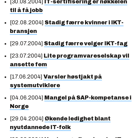
[30.08.2004]
IT-sertifisering er nøkkelen
til å få jobb
[02.08.2004]
Stadig færre kvinner i IKT-
bransjen
[29.07.2004]
Stadig færre velger IKT-fag
[23.07.2004]
Lite programvareselskap vil
ansette fem
[17.06.2004]
Varsler høstjakt på
systemutviklere
[04.06.2004]
Mangel på SAP-kompetanse i
Norge
[29.04.2004]
Økende ledighet blant
nyutdannede IT-folk