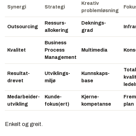
Kreativ
Synergi
Strategi
Foku
problemløsning
Ressurs-
Deknings-
Outsourcing
Infra
allokering
grad
Business
Kvalitet
Process
Multimedia
Kons
Management
Total
Resultat-
Utviklings-
Kunnskaps-
kvali
drevet
miljø
base
ledel
Medarbeider-
Kunde-
Kjerne-
Frem
utvikling
fokus(ert)
kompetanse
plan
Enkelt og greit.