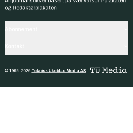
All journalistikk er basert på
Vær varsom-plakaten
og
Redaktørplakaten
Abonnement
Kontakt
© 1995-
2026
Teknisk Ukeblad Media AS