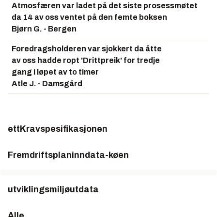
Atmosfæren var ladet på det siste prosessmøtet
da 14 av oss ventet på den femte boksen
Bjørn G. - Bergen
Foredragsholderen var sjokkert da åtte
av oss hadde ropt 'Drittpreik' for tredje
gang i løpet av to timer
Atle J. - Damsgård
ett
Kravspesifikasjonen
Fremdriftsplan
inndata-køen
utviklingsmiljø
utdata
Alle