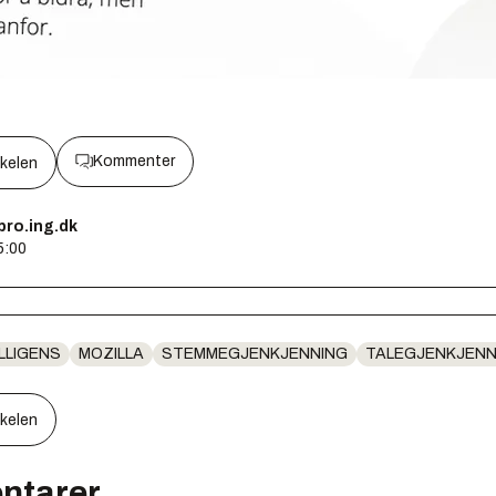
Kommenter
kkelen
pro.ing.dk
5:00
LLIGENS
MOZILLA
STEMMEGJENKJENNING
TALEGJENKJENN
kkelen
ntarer