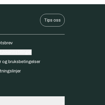
Tips oss
tsbrev
ykkeinnstillinger
r og bruksbetingelser
tningslinjer