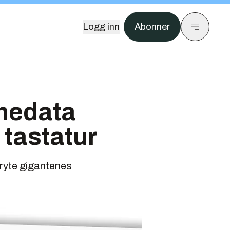
Logg inn
Abonner
mmedata
tastatur
bryte gigantenes