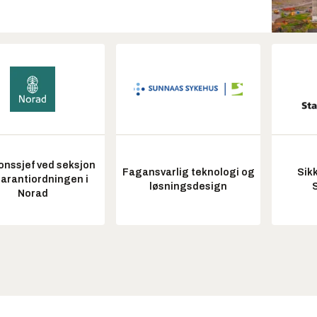
onssjef ved seksjon
Fagansvarlig teknologi og
Sik
garantiordningen i
løsningsdesign
Norad