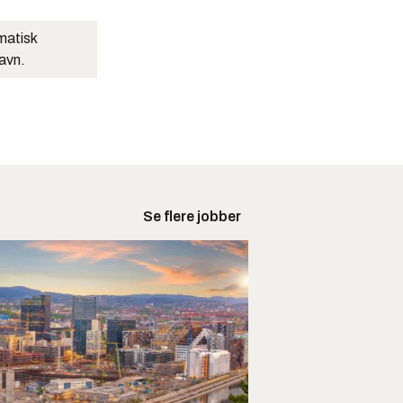
matisk
navn.
Se flere jobber