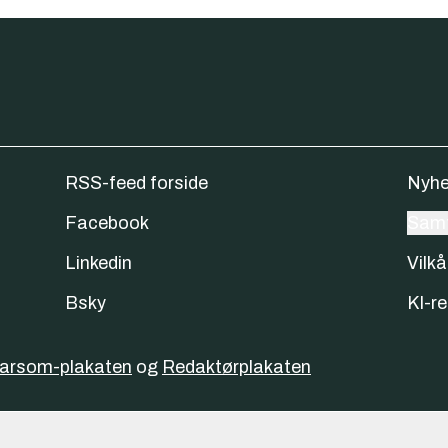
RSS-feed forside
Nyhe
Facebook
Samt
Linkedin
Vilkå
Bsky
KI-re
varsom-plakaten
og
Redaktørplakaten