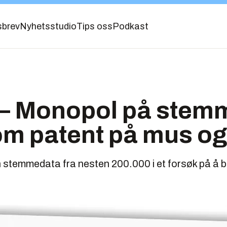
sbrev
Nyhetsstudio
Tips oss
Podkast
: – Monopol på ste
m patent på mus og 
n stemmedata fra nesten 200.000 i et forsøk på å 