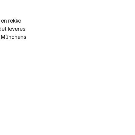
 en rekke
det leveres
 i Münchens