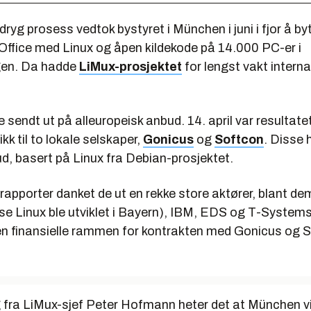
dryg prosess vedtok bystyret i München i juni i fjor å by
ffice med Linux og åpen kildekode på 14.000 PC-er i
gen. Da hadde
LiMux-prosjektet
for lengst vakt intern
e sendt ut på alleuropeisk anbud. 14. april var resultatet
kk til to lokale selskaper,
Gonicus
og
Softcon
. Disse 
ud, basert på Linux fra Debian-prosjektet.
rapporter danket de ut en rekke store aktører, blant de
Suse Linux ble utviklet i Bayern), IBM, EDS og T-Syste
n finansielle rammen for kontrakten med Gonicus og S
ng fra LiMux-sjef Peter Hofmann heter det at München v