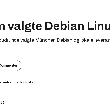
 valgte Debian Lin
 budrunde valgte München Debian og lokale leverand
Kommenter
Brombach
– Journalist
2:31