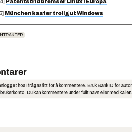
04]
Patentstrid bremser Linux i Europa
3]
München kaster trolig ut Windows
ONTRAKTER
ntarer
nlogget hos Ifrågasätt for å kommentere. Bruk BankID for auto
 brukerkonto. Du kan kommentere under fullt navn eller med kalle