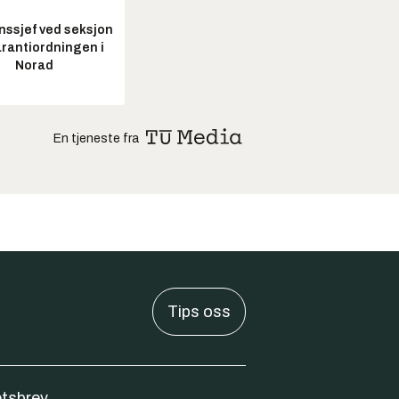
nssjef ved seksjon
arantiordningen i
Norad
En tjeneste fra
Tips oss
tsbrev