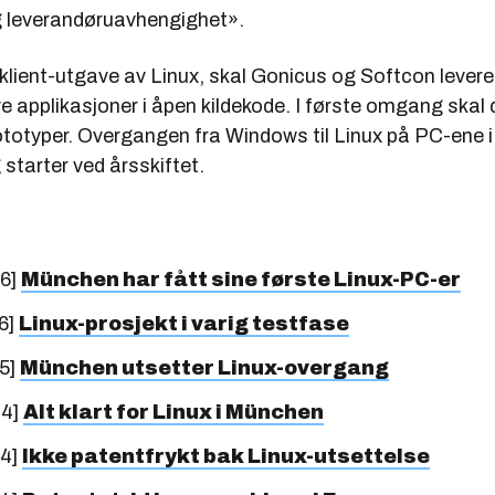
g leverandøruavhengighet».
 en klient-utgave av Linux, skal Gonicus og Softcon levere
e applikasjoner i åpen kildekode. I første omgang skal 
ototyper. Overgangen fra Windows til Linux på PC-ene
 starter ved årsskiftet.
06]
München har fått sine første Linux-PC-er
6]
Linux-prosjekt i varig testfase
5]
München utsetter Linux-overgang
04]
Alt klart for Linux i München
04]
Ikke patentfrykt bak Linux-utsettelse