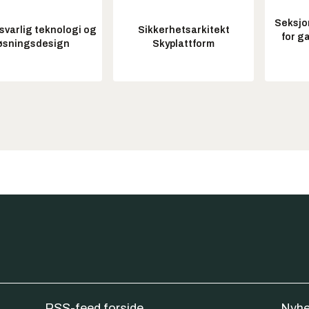
Seksjo
varlig teknologi og
Sikkerhetsarkitekt
for g
øsningsdesign
Skyplattform
RSS-feed forside
Nyhe