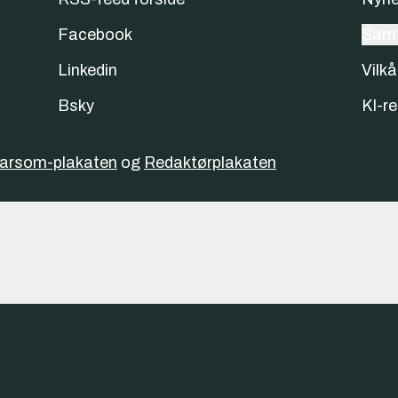
Facebook
Samt
Linkedin
Vilkå
Bsky
KI-re
varsom-plakaten
og
Redaktørplakaten