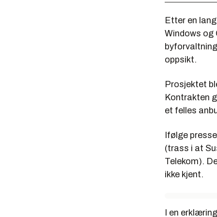
Etter en lang
Windows og O
byforvaltnin
oppsikt.
Prosjektet bl
Kontrakten gi
et felles anb
Ifølge presse
(trass i at 
Telekom). De
ikke kjent.
I en erklæri