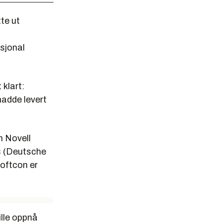
tte ut
asjonal
 klart:
hadde levert
m Novell
ms (Deutsche
oftcon er
ille oppnå