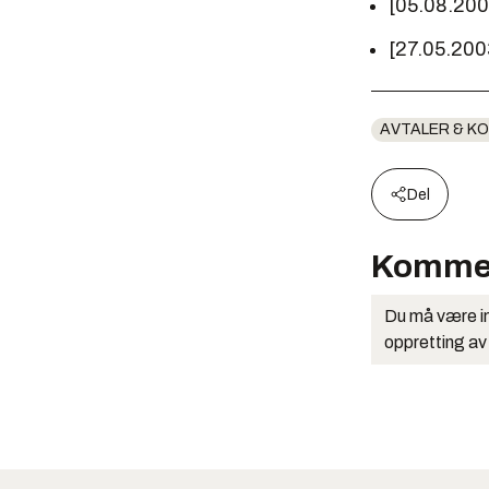
[05.08.20
[27.05.200
AVTALER & K
Del
Komme
Du må være in
oppretting av