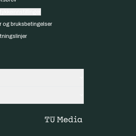
ykkeinnstillinger
r og bruksbetingelser
tningslinjer