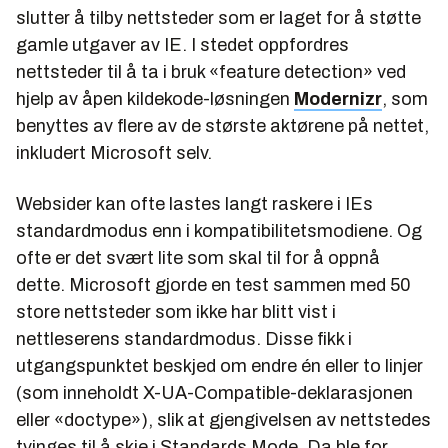
slutter å tilby nettsteder som er laget for å støtte
gamle utgaver av IE. I stedet oppfordres
nettsteder til å ta i bruk «feature detection» ved
hjelp av åpen kildekode-løsningen
Modernizr
, som
benyttes av flere av de største aktørene på nettet,
inkludert Microsoft selv.
Websider kan ofte lastes langt raskere i IEs
standardmodus enn i kompatibilitetsmodiene. Og
ofte er det svært lite som skal til for å oppnå
dette. Microsoft gjorde en test sammen med 50
store nettsteder som ikke har blitt vist i
nettleserens standardmodus. Disse fikk i
utgangspunktet beskjed om endre én eller to linjer
(som inneholdt X-UA-Compatible-deklarasjonen
eller «doctype»), slik at gjengivelsen av nettstedes
tvinges til å skje i Standards Mode. Da ble for