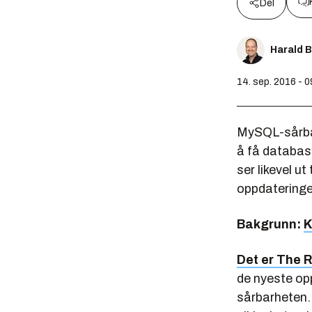
Del
Harald 
14. sep. 2016 - 0
MySQL-sårba
å få database
ser likevel u
oppdateringe
Bakgrunn:
K
Det er The R
de nyeste op
sårbarheten. 