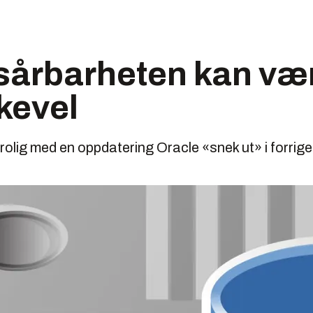
årbarheten kan væ
ikevel
trolig med en oppdatering Oracle «snek ut» i forrige