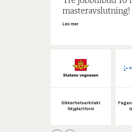
Tre jobbtilbud 10
masteravslutning!
Les mer
Sikkerhetsarkitekt
Fagans
Skyplattform
l