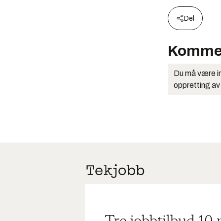
Del
Komme
Du må være in
oppretting av