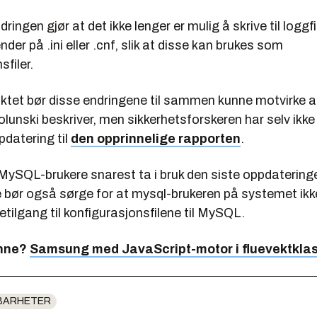
ringen gjør at det ikke lenger er mulig å skrive til logg
der på .ini eller .cnf, slik at disse kan brukes som
sfiler.
ktet bør disse endringene til sammen kunne motvirke 
lunski beskriver, men sikkerhetsforskeren har selv ik
datering til
den opprinnelige rapporten
.
MySQL-brukere snarest ta i bruk den siste oppdatering
 bør også sørge for at mysql-brukeren på systemet ikke
ivetilgang til konfigurasjonsfilene til MySQL.
enne?
Samsung med JavaScript-motor i fluevektkla
BARHETER