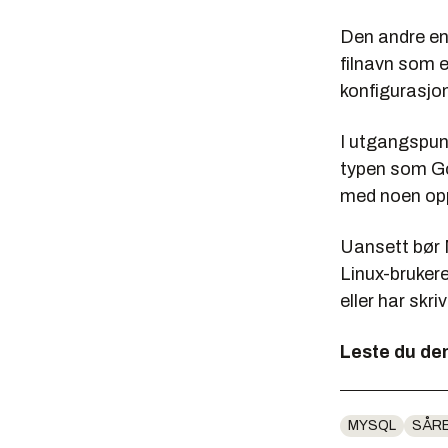
Den andre end
filnavn som en
konfigurasjon
I utgangspun
typen som Go
med noen opp
Uansett bør 
Linux-brukere
eller har skr
Leste du d
MYSQL
SÅR