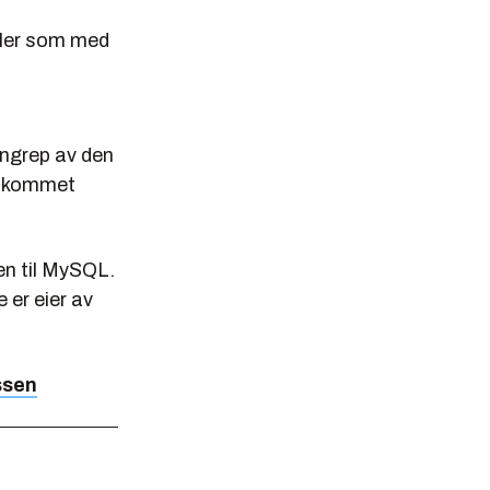
filer som med
angrep av den
ke kommet
en til MySQL.
 er eier av
ssen