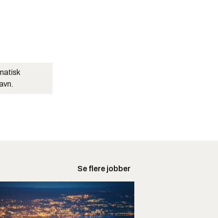
matisk
navn.
Se flere jobber