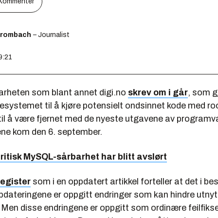
Kommenter
Brombach
– Journalist
9:21
rheten som blant annet digi.no
skrev om i går
, som g
systemet til å kjøre potensielt ondsinnet kode med root
t til å være fjernet med de nyeste utgavene av programv
ne kom den 6. september.
ritisk MySQL-sårbarhet har blitt avslørt
egister
som i en oppdatert artikkel forteller at det i be
pdateringene er oppgitt endringer som kan hindre utnyt
Men disse endringene er oppgitt som ordinære feilfikse