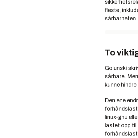
sikkerhetsrel
fleste, inklu
sårbarheten
To vikti
Golunski skri
sårbare. Men
kunne hindre 
Den ene endr
forhåndslaste 
linux-gnu elle
lastet opp ti
forhåndslast