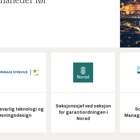
 måneder før
Seksjonssjef ved seksjon
varlig teknologi og
So
for garantiordningen i
øsningsdesign
Manag
Norad