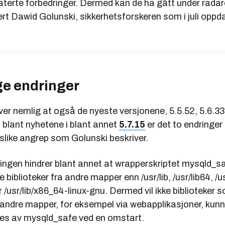
aterte forbedringer. Dermed kan de ha gått under radare
dert Dawid Golunski, sikkerhetsforskeren som i juli oppd
.
ge endringer
ver nemlig at også de nyeste versjonene, 5.5.52, 5.6.33 
 blant nyhetene i blant annet
5.7.15
er det to endringe
slike angrep som Golunski beskriver.
ingen hindrer blant annet at wrapperskriptet mysqld_s
biblioteker fra andre mapper enn /usr/lib, /usr/lib64, /us
r /usr/lib/x86_64-linux-gnu. Dermed vil ikke biblioteker s
l andre mapper, for eksempel via webapplikasjoner, kun
es av mysqld_safe ved en omstart.