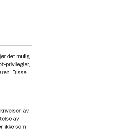
jør det mulig
-privilegier,
aren. Disse
skrivelsen av
telse av
r, ikke som