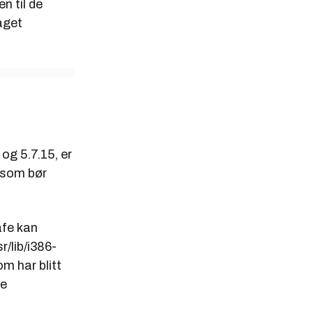
n til de
aget
og 5.7.15, er
r som bør
afe kan
r/lib/i386-
om har blitt
ne