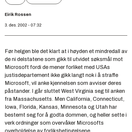
Eirik Rossen
3. des. 2002 - 07:32
Før helgen ble det klart at i høyden et mindredall av
de ni delstatene som gikk til utvidet søksmål mot
Microsoft fordi de mener forliket med USAs
justisdepartement ikke gikk langt nok i å straffe
Microsoft, vil anke kjennelsen som avviser deres
påstander. I går sluttet West Virginia seg til anken
fra Massachusetts. Men California, Connecticut,
Iowa, Florida, Kansas, Minnesota og Utah har
bestemt seg for å godta dommen, og heller sette i
verk ordninger som overvåker Microsofts
overholdelse av forliksbetingelsene.