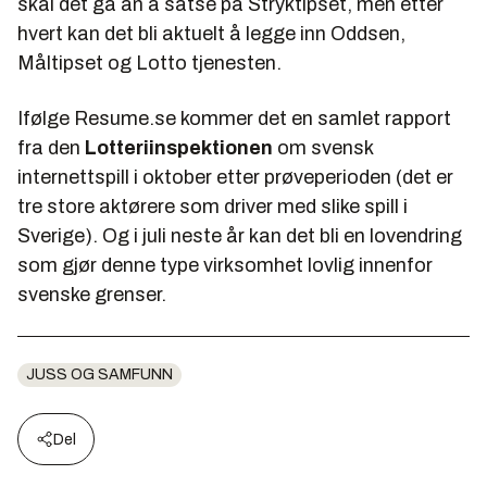
skal det gå an å satse på
Stryktipset
, men etter
hvert kan det bli aktuelt å legge inn
Oddsen,
Måltipset
og
Lotto
tjenesten.
Ifølge
Resume.se
kommer det en samlet rapport
fra den
Lotteriinspektionen
om svensk
internettspill i oktober etter prøveperioden (det er
tre store aktørere som driver med slike spill i
Sverige). Og i juli neste år kan det bli en lovendring
som gjør denne type virksomhet lovlig innenfor
svenske grenser.
JUSS OG SAMFUNN
Del