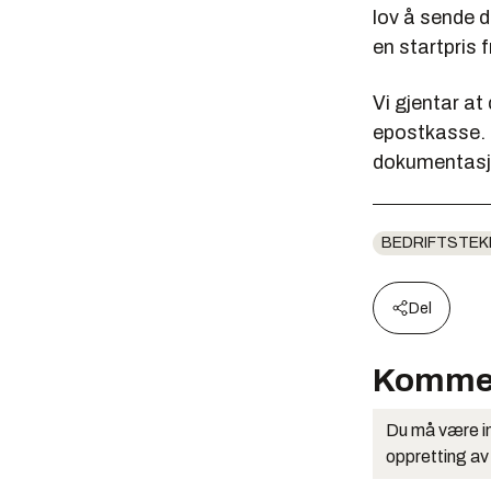
lov å sende 
en startpris 
Vi gjentar at 
epostkasse. O
dokumentasjo
BEDRIFTSTEK
Del
Komme
Du må være in
oppretting av