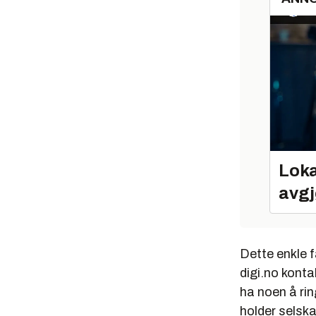
Loka
avgj
Dette enkle f
digi.no konta
ha noen å ri
holder selsk