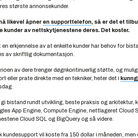
res største annonsekunder.
nå likevel åpner
en supporttelefon
, så er det et til
e kunder av nettskytjenestene deres. Det koster.
t en erkjennelse av at enkelte kunder har behov for bist
es av skriftlig dokumentasjon.
t noen av dere trenger døgnkontinuerlig støtte, og muli
ort eller prate direkte med en tekniker, heter det i
kunng
sdag.
gi bistand rundt utvikling, beste praksis og arkitektur, 
ogles App Engine, Compute Engine, nettlageret Cloud 
estene Cloud SQL og BigQuery og så videre.
ik kundesupport vil koste fra 150 dollar i måneden, men 