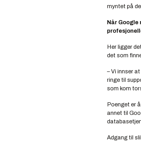
myntet på de
Når Google 
profesjonell
Her ligger de
det som finn
– Vi innser a
ringe til supp
som kom tor
Poenget er å 
annet til Go
databasetjen
Adgang til sl