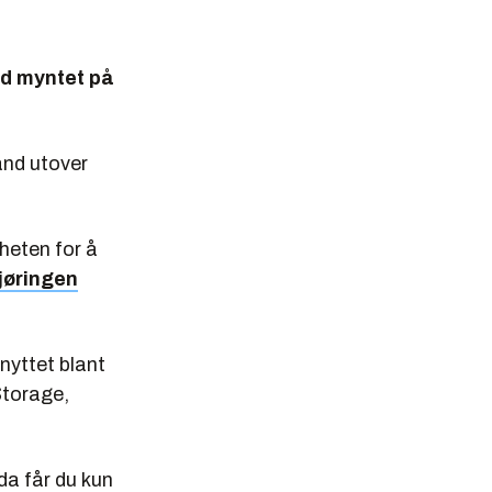
bud myntet på
and utover
gheten for å
jøringen
knyttet blant
Storage,
da får du kun