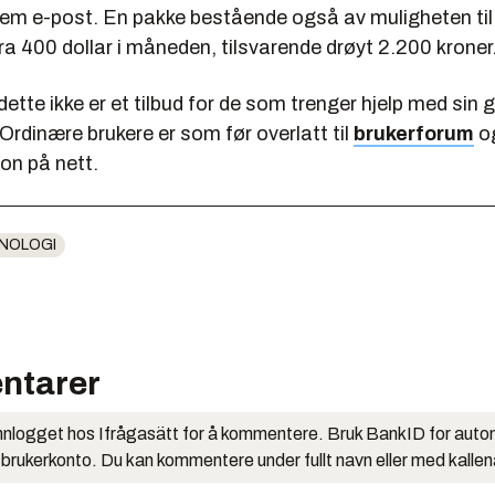
dem e-post. En pakke bestående også av muligheten til 
fra 400 dollar i måneden, tilsvarende drøyt 2.200 kroner
dette ikke er et tilbud for de som trenger hjelp med sin g
rdinære brukere er som før overlatt til
brukerforum
o
n på nett.
NOLOGI
ntarer
nlogget hos Ifrågasätt for å kommentere. Bruk BankID for auto
 brukerkonto. Du kan kommentere under fullt navn eller med kalle