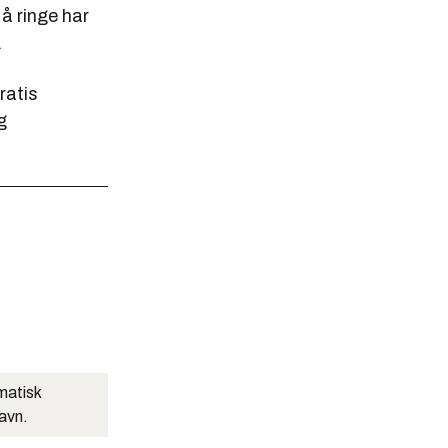
å ringe har
.
ratis
g
matisk
navn.