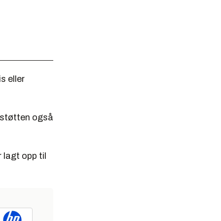
s eller
destøtten også
 lagt opp til