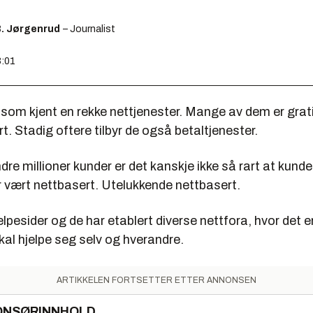
B. Jørgenrud
– Journalist
3:01
 som kjent en rekke nettjenester. Mange av dem er grati
. Stadig oftere tilbyr de også betaltjenester.
dre millioner kunder er det kanskje ikke så rart at kun
r vært nettbasert.
Utelukkende
nettbasert.
elpesider og de har etablert diverse nettfora, hvor det er
kal hjelpe seg selv og hverandre.
ARTIKKELEN FORTSETTER ETTER ANNONSEN
ONSØRINNHOLD