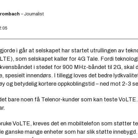
Brombach
– Journalist
2:05
jorde i går at selskapet har startet utrullingen av tek
LTE), som selskapet kaller for 4G Tale. Fordi teknolog
vensbåndet i stedet for 900 MHz-båndet til 2G, skal 
, spesielt innendørs. I tillegg loves det bedre lydkvalite
y og betydelig kortere oppkoblingstid – ned mot 2-3 s
det bare noen få Telenor-kunder som kan teste VoLTE. F
ar.
bruke VoLTE, kreves det en mobiltelefon som støtter t
ede ganske mange enheter som har slik støtte innebygd.