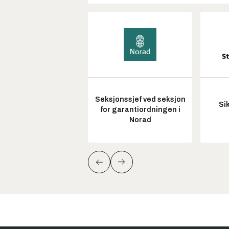
Seksjonssjef ved seksjon
Si
for garantiordningen i
Norad