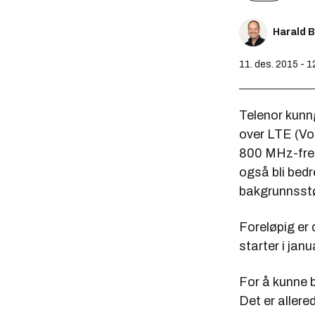
Harald 
11. des. 2015 - 1
Telenor kunng
over LTE (Vo
800 MHz-frek
også bli bedre
bakgrunnsstø
Foreløpig er 
starter i janu
For å kunne 
Det er aller