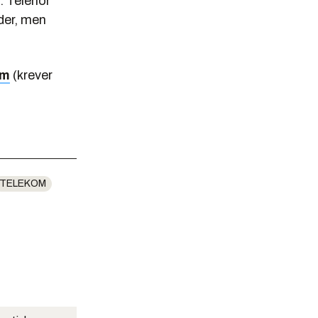
. Telenor
der, men
om
(krever
TELEKOM