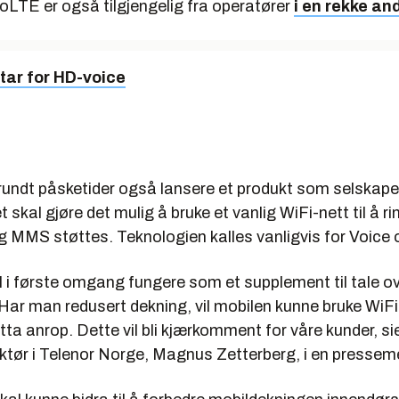
VoLTE er også tilgjengelig fra operatører
i en rekke an
tar for HD-voice
i
rundt påsketider også lansere et produkt som selskapet
t skal gjøre det mulig å bruke et vanlig WiFi-nett til å r
MMS støttes. Teknologien kalles vanligvis for Voice o
il i første omgang fungere som et supplement til tale o
Har man redusert dekning, vil mobilen kunne bruke WiFi-
ta anrop. Dette vil bli kjærkomment for våre kunder, si
ektør i Telenor Norge, Magnus Zetterberg, i en pressem