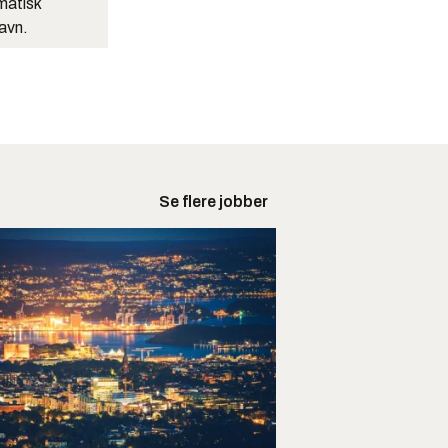
matisk
navn.
Se flere jobber