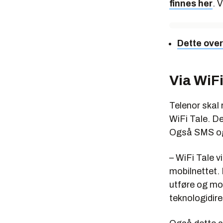
finnes her
. 
Dette over
Via WiF
Telenor skal 
WiFi Tale. De
Også SMS og 
– WiFi Tale v
mobilnettet. 
utføre og mot
teknologidir