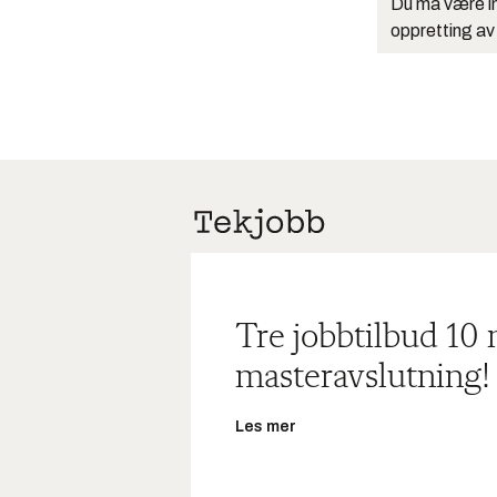
Du må være in
oppretting av
Tre jobbtilbud 10
masteravslutning!
Les mer