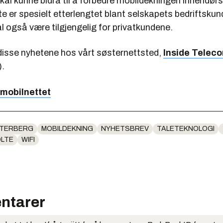
al kunne bidra til å forbedre mobildekningen innendørs
e er spesielt etterlengtet blant selskapets bedriftskun
l også være tilgjengelig for privatkundene.
isse nyhetene hos vårt søsternettsted,
Inside Telec
.
 mobilnettet
TERBERG
MOBILDEKNING
NYHETSBREV
TALETEKNOLOGI
LTE
WIFI
ntarer