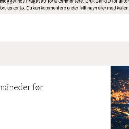
nlogget hos Ifrågasätt for å kommentere. Bruk BankID for auto
 brukerkonto. Du kan kommentere under fullt navn eller med kalle
 måneder før