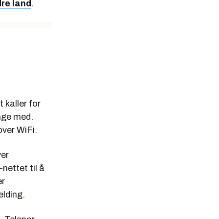
dre land
.
 kaller for
inge med.
ver WiFi.
ver
nettet til å
er
elding.