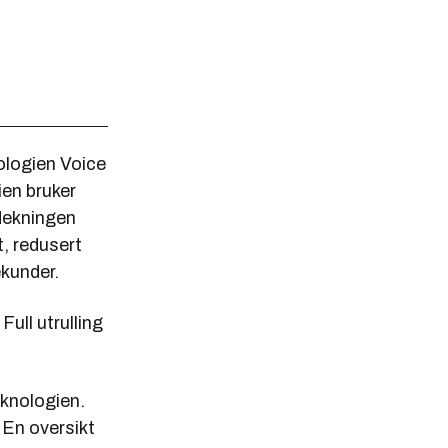
nologien Voice
ien bruker
dekningen
t, redusert
ekunder.
ull utrulling
eknologien.
 En oversikt