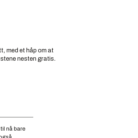
t, med et håp om at
estene nesten gratis.
il nå bare
 også