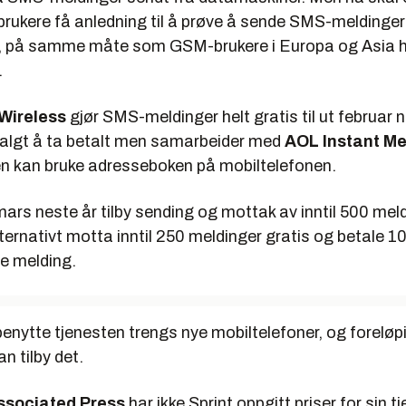
rukere få anledning til å prøve å sende SMS-meldinger 
, på samme måte som GSM-brukere i Europa og Asia h
.
Wireless
gjør SMS-meldinger helt gratis til ut februar n
algt å ta betalt men samarbeider med
AOL Instant M
en kan bruke adresseboken på mobiltelefonen.
mars neste år tilby sending og mottak av inntil 500 meld
 alternativt motta inntil 250 meldinger gratis og betale 1
e melding.
enytte tjenesten trengs nye mobiltelefoner, og foreløpi
n tilby det.
ssociated Press
har ikke Sprint oppgitt priser for sin 