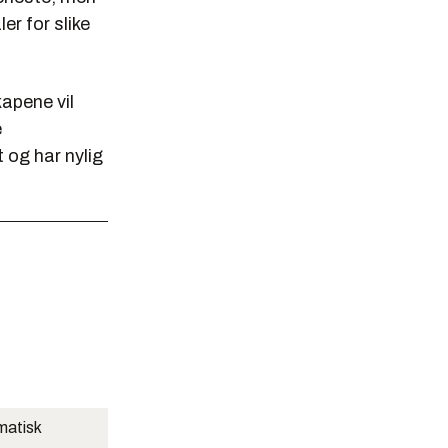
er for slike
kapene vil
e
 og har nylig
matisk