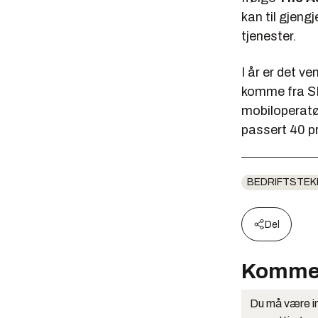
kan til gjengj
tjenester.
I år er det v
komme fra SM
mobiloperatør
passert 40 p
BEDRIFTSTEK
Del
Komme
Du må være in