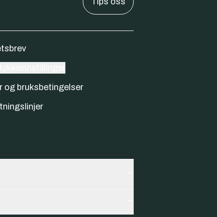
Tips oss
tsbrev
ykkeinnstillinger
r og bruksbetingelser
tningslinjer