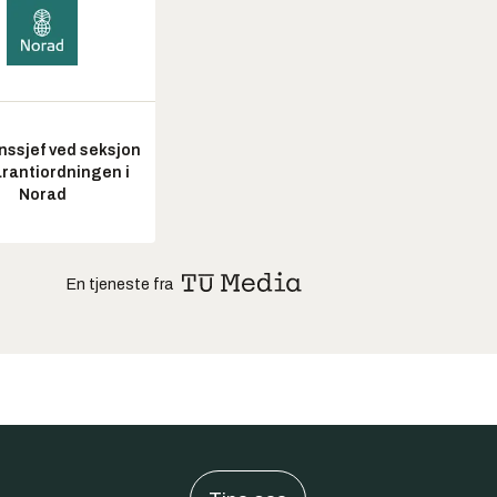
nssjef ved seksjon
arantiordningen i
Norad
En tjeneste fra