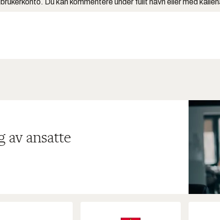
 brukerkonto. Du kan kommentere under fullt navn eller med kalle
g av ansatte