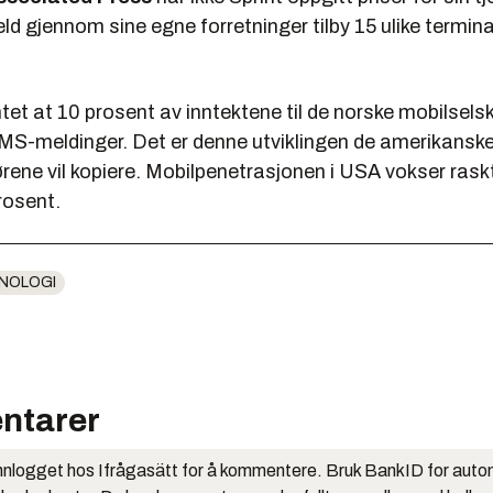
eld gjennom sine egne forretninger tilby 15 ulike terminal
entet at 10 prosent av inntektene til de norske mobilsels
S-meldinger. Det er denne utviklingen de amerikansk
ene vil kopiere. Mobilpenetrasjonen i USA vokser raskt
rosent.
NOLOGI
ntarer
nlogget hos Ifrågasätt for å kommentere. Bruk BankID for auto