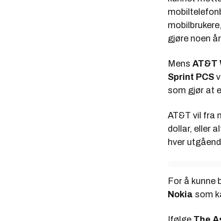
mobiltelefonb
mobilbrukere
gjøre noen år
Mens
AT&T 
Sprint PCS
v
som gjør at 
AT&T vil fra 
dollar, eller
hver utgåend
For å kunne b
Nokia
som ka
Ifølge
The A