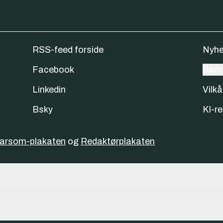
RSS-feed forside
Nyhe
Facebook
Samt
Linkedin
Vilkå
Bsky
KI-re
varsom-plakaten
og
Redaktørplakaten