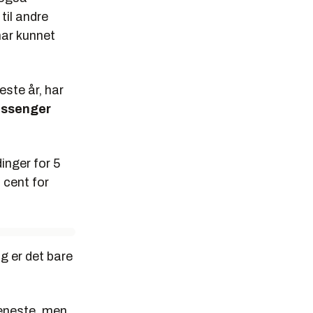
til andre
ar kunnet
este år, har
essenger
inger for 5
0 cent for
g er det bare
tjeneste, men