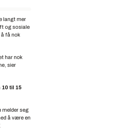
e langt mer
ft og sosiale
 å få nok
et har nok
e, sier
10 til 15
m melder seg
 med å være en
g