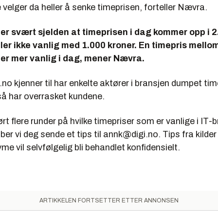
velger da heller å senke timeprisen, forteller Nævra.
 er svært sjelden at timeprisen i dag kommer opp i 
ller ikke vanlig med 1.000 kroner. En timepris mellom
er mer vanlig i dag, mener Nævra.
.no kjenner til har enkelte aktører i bransjen dumpet time
å har overrasket kundene.
ørt flere runder på hvilke timepriser som er vanlige i IT-
 ber vi deg sende et tips til annk@digi.no. Tips fra kild
e vil selvfølgelig bli behandlet konfidensielt.
ARTIKKELEN FORTSETTER ETTER ANNONSEN