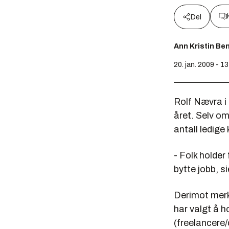
Del
Ann Kristin Be
20. jan. 2009 - 1
Rolf Nævra i M
året. Selv om
antall ledige
- Folk holder 
bytte jobb, si
Derimot merk
har valgt å h
(freelancere