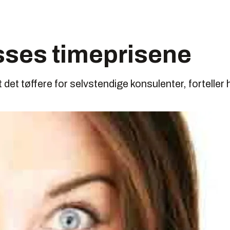
sses timeprisene
 det tøffere for selvstendige konsulenter, forteller