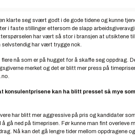
n klarte seg svært godt i de gode tidene og kunne tjen
er i faste stillinger ettersom de slapp arbeidsgiveravgi
terspørselen har vært så stor i bransjen at utsiktene til
selvstendig har vært trygge nok.
t flere nå som er på hugget for å skaffe seg oppdrag. D
giverne merket og det er blitt mer press på timeprisen
i.no.
t konsulentprisene kan ha blitt presset så mye som 
vere har blitt mer aggressive på pris og kandidater so
 til å gå ned på timeprisen. Før kunne man fint overleve
drag. Nå kan det gå lengre tider mellom oppdragene o