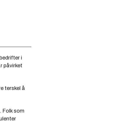
edrifter i
r påvirket
re terskel å
t. Folk som
ulenter