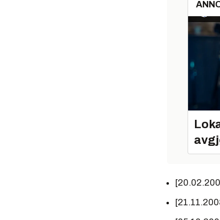
ANN
Loka
avgj
[20.02.20
[21.11.200