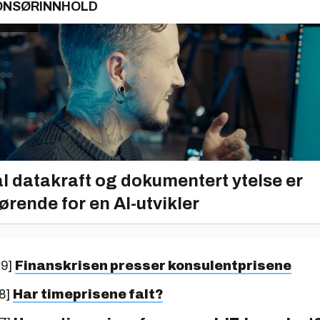
ONSØRINNHOLD
l datakraft og dokumentert ytelse er
ørende for en AI-utvikler
09]
Finanskrisen presser konsulentprisene
8]
Har timeprisene falt?