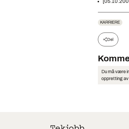
[05.10.20
KARRIERE
Del
Komme
Du må være in
oppretting av