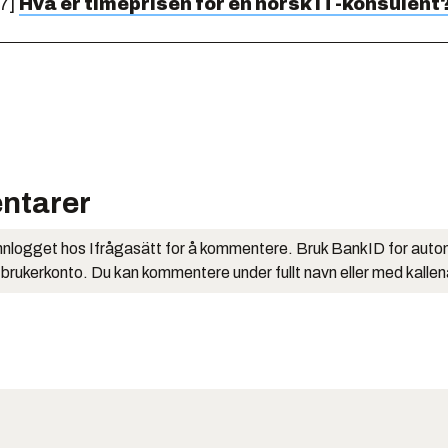
07]
Hva er timeprisen for en norsk IT-konsulent
ntarer
nlogget hos Ifrågasätt for å kommentere. Bruk BankID for auto
 brukerkonto. Du kan kommentere under fullt navn eller med kalle