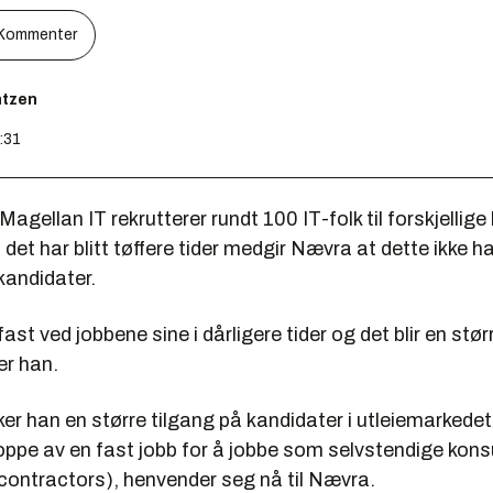
Kommenter
ntzen
3:31
agellan IT rekrutterer rundt 100 IT-folk til forskjellige b
 det har blitt tøffere tider medgir Nævra at dette ikke ha
 kandidater.
fast ved jobbene sine i dårligere tider og det blir en stør
er han.
er han en større tilgang på kandidater i utleiemarkede
oppe av en fast jobb for å jobbe som selvstendige kons
/contractors), henvender seg nå til Nævra.