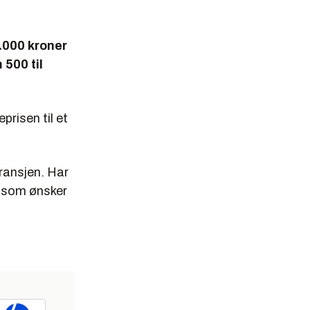
2.000 kroner
 500 til
prisen til et
bransjen. Har
er som ønsker