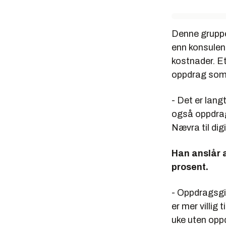
Denne gruppe
enn konsulent
kostnader. Et
oppdrag som 
- Det er lang
også oppdrags
Nævra til dig
Han anslår a
prosent.
- Oppdragsgi
er mer villig
uke uten opp