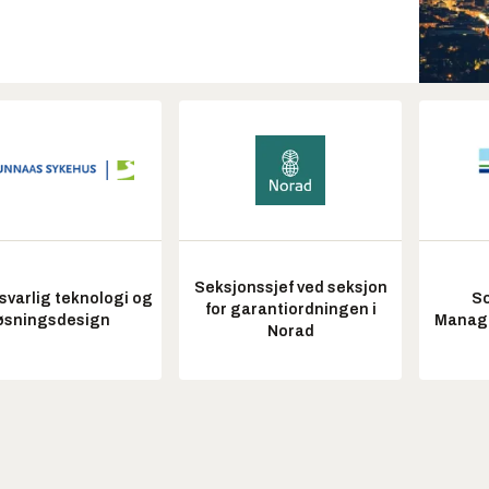
Seksjonssjef ved seksjon
varlig teknologi og
So
for garantiordningen i
øsningsdesign
Manag
Norad