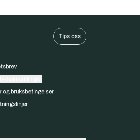
Tips oss
tsbrev
ykkeinnstillinger
r og bruksbetingelser
tningslinjer