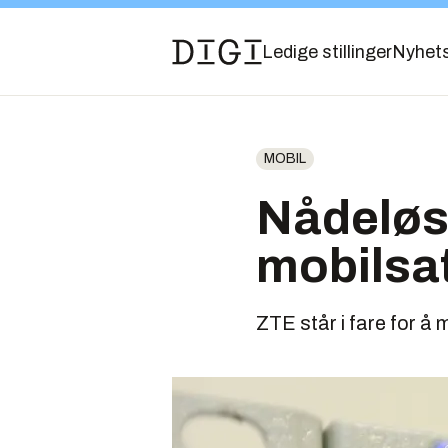
Ledige stillinger
Nyhet
MOBIL
Nådeløs 
mobilsat
ZTE står i fare for å 