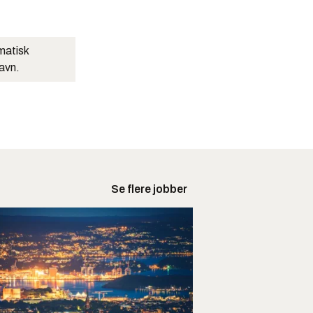
matisk
navn.
Se flere jobber