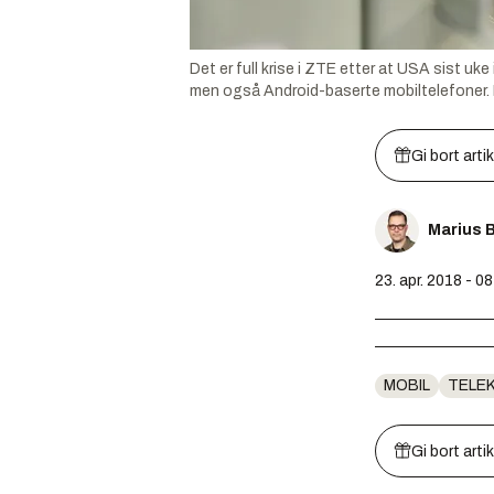
Det er full krise i ZTE etter at USA sist u
men også Android-baserte mobiltelefoner.
Gi bort arti
Marius 
23. apr. 2018 - 0
MOBIL
TELE
Gi bort arti