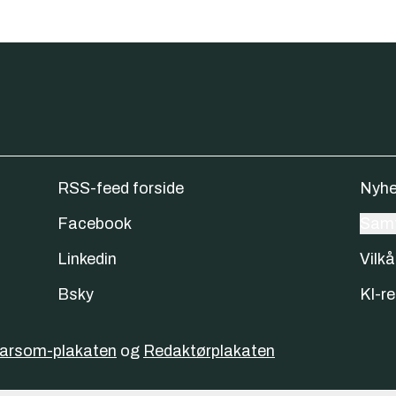
RSS-feed forside
Nyhe
Facebook
Samt
Linkedin
Vilkå
Bsky
KI-re
varsom-plakaten
og
Redaktørplakaten