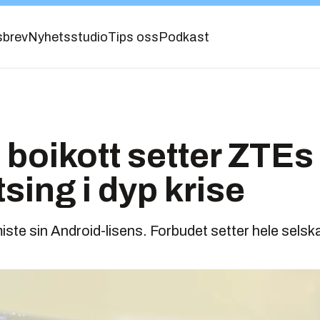
sbrev
Nyhetsstudio
Tips oss
Podkast
boikott setter ZTEs
sing i dyp krise
miste sin Android-lisens. Forbudet setter hele selska