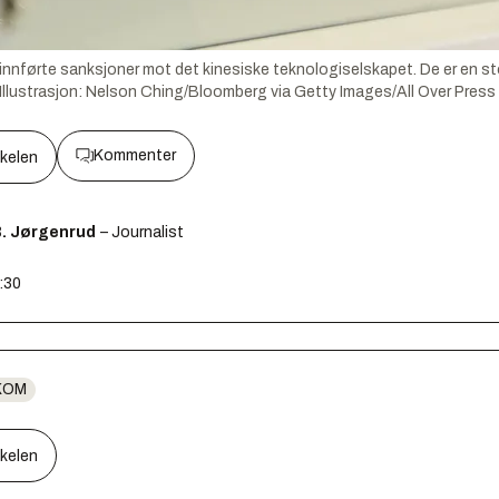
ke innførte sanksjoner mot det kinesiske teknologiselskapet. De er en 
Illustrasjon:
Nelson Ching/Bloomberg via Getty Images/All Over Press
Kommenter
kkelen
B. Jørgenrud
– Journalist
8:30
KOM
kkelen