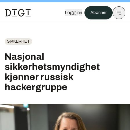
Logg inn
Abonner
SIKKERHET
Nasjonal
sikkerhetsmyndighet
kjenner russisk
hackergruppe